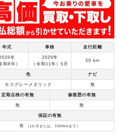
年式
車検
走行距離
2026年
2029年
50 km
令和8年）
（令和11年）5月
色
ナビ
モスグレーメタリック
無
定期点検の有無
修復歴の有無
無
無
保証の有無
有
（1か月または、1000kmまで）