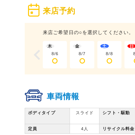
来店予約
来店ご希望日の○を選択してください。
木
金
土
日
8/6
8/7
8/8
車両情報
ボディタイプ
スライド
シフト・駆動
定員
4人
リサイクル料金