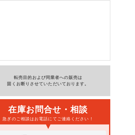
金
土
日
月
火
8/14
8/15
8/16
8/17
8/18
-
転売目的および同業者への販売は
固くお断りさせていただいております。
在庫お問合せ・相談
急ぎのご相談はお電話にて
ご連絡ください！