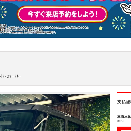
ﾄ･ｽﾏｰﾄｷｰ
支払総
車両本
(税込)