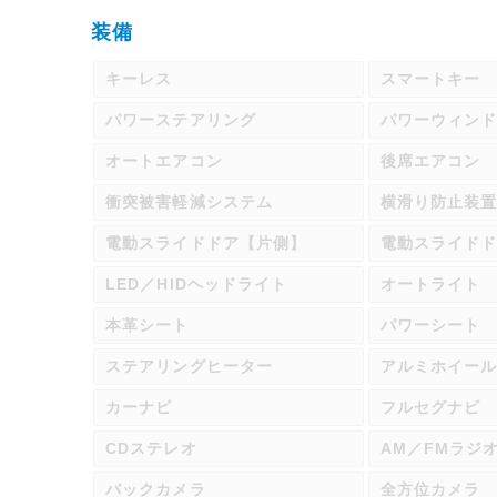
装備
キーレス
スマートキー
パワーステアリング
パワーウィン
オートエアコン
後席エアコン
衝突被害軽減システム
横滑り防止装
電動スライドドア【片側】
電動スライド
LED／HIDヘッドライト
オートライト
本革シート
パワーシート
ステアリングヒーター
アルミホイー
カーナビ
フルセグナビ
CDステレオ
AM／FMラジ
バックカメラ
全方位カメラ