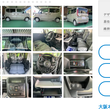
デ
居
維
大阪