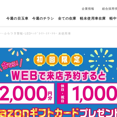
企業情報
総合採用
今週の目玉車
今週のチラシ
全ての在庫
軽未使用車在庫
軽中
ｰ･ふらつき警報･LEDﾍｯﾄﾞﾗｲﾄ･ｽﾏｰﾄｷｰ 未使用車