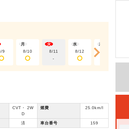
月
火
水
木
8/9
8/10
8/11
8/12
8/13
-
CVT・ 2W
燃費
25.0km/l
D
済
車台番号
159