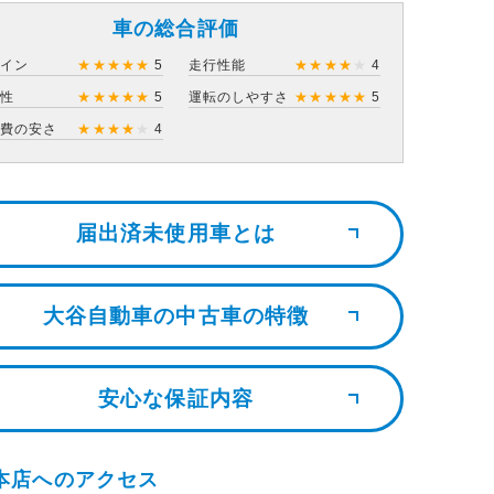
車の総合評価
ザイン
★
★
★
★
★
5
走行性能
★
★
★
★
★
4
住性
★
★
★
★
★
5
運転のしやすさ
★
★
★
★
★
5
持費の安さ
★
★
★
★
★
4
届出済未使用車とは
大谷自動車の中古車の特徴
安心な保証内容
本店へのアクセス