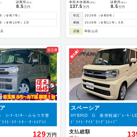
諸費用
車両本体価格
諸費用
)
(税込)
(税込)
(税込)
8.5
137.5
8.5
万円
万円
万円
5年（令和7年）
年式
2026年（令和8年）
8年（令和10年）2月
車検
2029年（令和11年）5月
山店
店舗
和歌山店
目玉車
ア
スペーシア
G ｺｰﾅｰｾﾝｻｰ･ふらつき警
HYBRID G 衝突軽減ﾌﾞﾚｰｷ･LE
ﾗｲﾄ･ｽﾏｰﾄｷｰ･ｵｰﾄｴｱｺﾝ
ﾄﾞﾗｲﾄ･ｱｲﾄﾞﾘﾝｸﾞｽﾄｯﾌﾟ
支払総額
129
13
万円