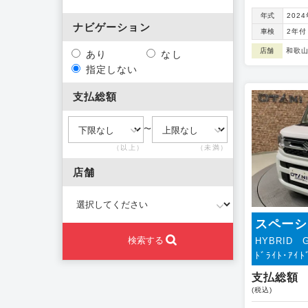
年式
202
ナビゲーション
車検
2年付
店舗
和歌
あり
なし
指定しない
支払総額
〜
（以上）
（未満）
店舗
スペーシ
検索する
HYBRID 
ﾄﾞﾗｲﾄ･ｱｲﾄ
支払総額
(税込)