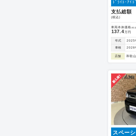
ﾄﾞﾗｲﾄ･ｱｲﾄ
支払総額
(税込)
車両本体価格
(税込
137.4
万円
年式
202
車検
202
店舗
和歌
スペーシ