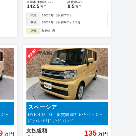
車両本体価格
諸費用
(税込)
(税込)
142.5
8.5
万円
万円
年式
2025年（令和7年）
車検
2027年（令和9年）12月
店舗
和歌山店
スペーシア
Dﾍｯ
HYBRID G 衝突軽減ﾌﾞﾚｰｷ･LEDﾍｯ
ﾄﾞﾗｲﾄ･ｱｲﾄﾞﾘﾝｸﾞｽﾄｯﾌﾟ
支払総額
9
135
万円
万円