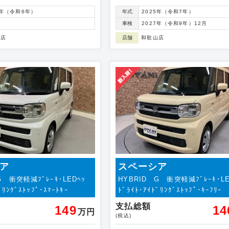
4年（令和6年）
年式
2025年（令和7年）
車検
2027年（令和9年）12月
山店
店舗
和歌山店
ア
スペーシア
G 衝突軽減ﾌﾞﾚｰｷ･LEDﾍｯ
HYBRID G 衝突軽減ﾌﾞﾚｰｷ･LE
ﾞﾘﾝｸﾞｽﾄｯﾌﾟ･ｽﾏｰﾄｷｰ
ﾄﾞﾗｲﾄ･ｱｲﾄﾞﾘﾝｸﾞｽﾄｯﾌﾟ･ｷｰﾌﾘｰ
支払総額
149
14
万円
(税込)