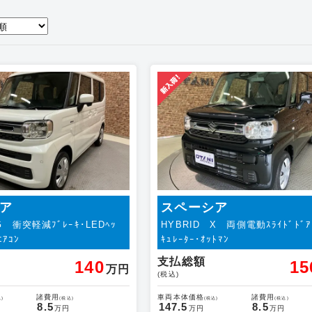
ア
スペーシア
G 衝突軽減ﾌﾞﾚｰｷ･LEDﾍｯ
HYBRID X 両側電動ｽﾗｲﾄﾞﾄﾞｱ
ｴｱｺﾝ
ｷｭﾚｰﾀｰ･ｵｯﾄﾏﾝ
支払総額
140
15
万円
(税込)
諸費用
車両本体価格
諸費用
)
(税込)
(税込)
(税込)
8.5
147.5
8.5
万円
万円
万円