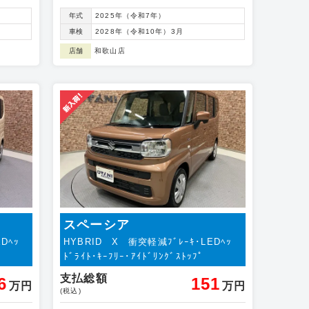
年式
2025年（令和7年）
車検
2028年（令和10年）3月
店舗
和歌山店
スペーシア
Dﾍｯ
HYBRID X 衝突軽減ﾌﾞﾚｰｷ･LEDﾍｯ
ﾄﾞﾗｲﾄ･ｷｰﾌﾘｰ･ｱｲﾄﾞﾘﾝｸﾞｽﾄｯﾌﾟ
支払総額
6
151
万円
万円
(税込)