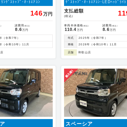
ﾞﾘﾝｸﾞｽﾄｯﾌﾟ･ｵｰﾄｴｱｺﾝ
ｸﾞｽﾄｯﾌﾟ･ｵｰﾄｴｱｺﾝ･LEDﾍｯﾄﾞﾗｲﾄ
支払総額
146
11
万円
(税込)
諸費用
車両本体価格
諸費用
)
(税込)
(税込)
(税込)
8.6
110.4
8.6
万円
万円
万円
5年（令和7年）
年式
2025年（令和7年）
8年（令和10年）11月
車検
2028年（令和10年）11月
山店
店舗
和歌山店
ア
スペーシア