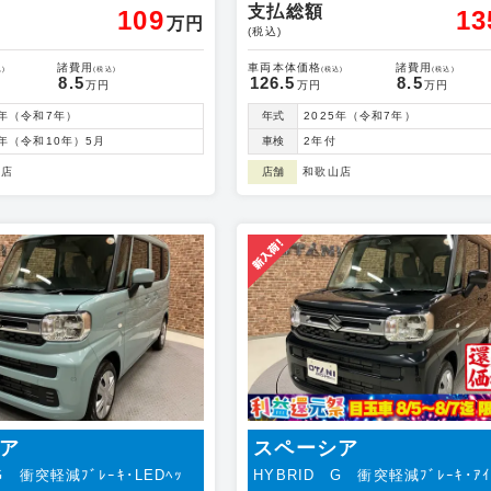
支払総額
109
13
万円
(税込)
諸費用
車両本体価格
諸費用
)
(税込)
(税込)
(税込)
8.5
126.5
8.5
万円
万円
万円
5年（令和7年）
年式
2025年（令和7年）
8年（令和10年）5月
車検
2年付
山店
店舗
和歌山店
ア
スペーシア
G 衝突軽減ﾌﾞﾚｰｷ･LEDﾍｯ
HYBRID G 衝突軽減ﾌﾞﾚｰｷ･ｱｲ