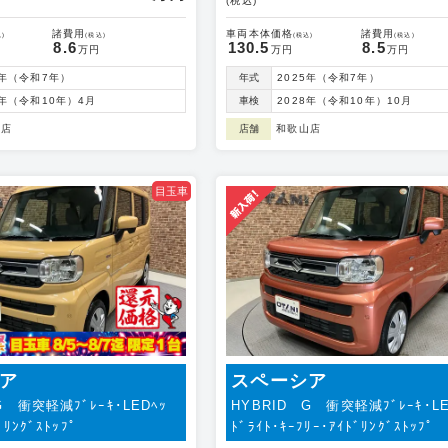
(税込)
諸費用
車両本体価格
諸費用
)
(税込)
(税込)
(税込)
8.6
130.5
8.5
万円
万円
万円
5年（令和7年）
年式
2025年（令和7年）
8年（令和10年）4月
車検
2028年（令和10年）10月
本店
店舗
和歌山店
目玉車
ア
スペーシア
G 衝突軽減ﾌﾞﾚｰｷ･LEDﾍｯ
HYBRID G 衝突軽減ﾌﾞﾚｰｷ･LE
ﾞﾘﾝｸﾞｽﾄｯﾌﾟ
ﾄﾞﾗｲﾄ･ｷｰﾌﾘｰ･ｱｲﾄﾞﾘﾝｸﾞｽﾄｯﾌﾟ