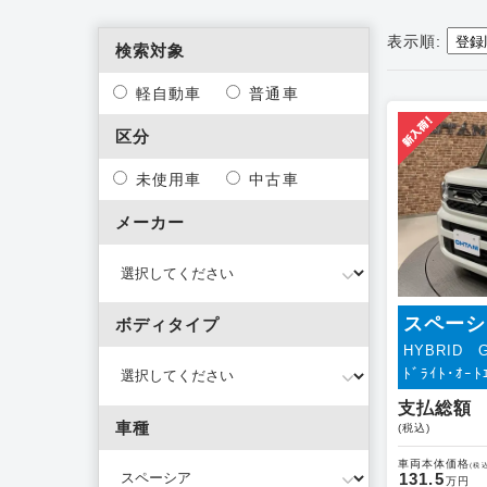
表示順:
検索対象
軽自動車
普通車
区分
未使用車
中古車
メーカー
スペーシ
ボディタイプ
HYBRID 
ﾄﾞﾗｲﾄ･ｵｰﾄ
支払総額
車種
(税込)
車両本体価格
(税込
131.5
万円