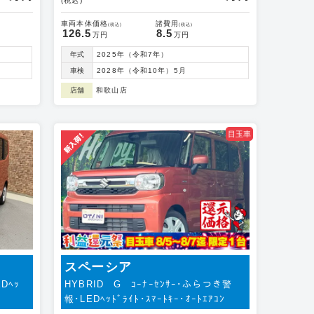
(税込)
車両本体価格
諸費用
(税込)
(税込)
126.5
8.5
万円
万円
年式
2025年（令和7年）
車検
2028年（令和10年）5月
店舗
和歌山店
目玉車
スペーシア
Dﾍｯ
HYBRID G ｺｰﾅｰｾﾝｻｰ･ふらつき警
報･LEDﾍｯﾄﾞﾗｲﾄ･ｽﾏｰﾄｷｰ･ｵｰﾄｴｱｺﾝ