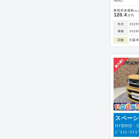
(税込)
車両本体価格
(税込
120.4
万円
年式
202
車検
202
店舗
大阪
スペーシ
HYBRID 
ﾄﾞﾗｲﾄ･ｱｲﾄ