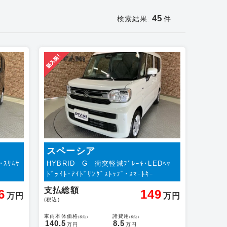
45
検索結果:
件
スペーシア
･ｽﾘﾑｻ
HYBRID G 衝突軽減ﾌﾞﾚｰｷ･LEDﾍｯ
ﾄﾞﾗｲﾄ･ｱｲﾄﾞﾘﾝｸﾞｽﾄｯﾌﾟ･ｽﾏｰﾄｷｰ
支払総額
6
149
万円
万円
(税込)
車両本体価格
諸費用
(税込)
(税込)
140.5
8.5
万円
万円