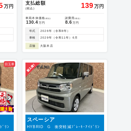
支払総額
5
139
万円
万円
(税込)
車両本体価格
諸費用
(税込)
(税込)
130.4
8.6
万円
万円
年式
2026年（令和8年）
車検
2029年（令和11年）6月
店舗
大阪本店
目玉車
スペーシア
ﾄﾞﾘﾝ
HYBRID G 衝突軽減ﾌﾞﾚｰｷ･ｱｲﾄﾞﾘﾝ