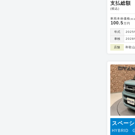
支払総額
(税込)
車両本体価格
(税込
100.5
万円
年式
202
車検
202
店舗
和歌
スペーシ
HYBRID 