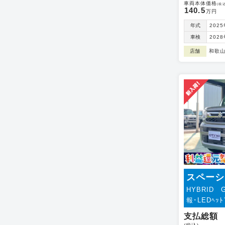
車両本体価格
(税込
140.5
万円
年式
202
車検
202
店舗
和歌
スペーシ
HYBRID 
報･LEDﾍｯﾄﾞ
支払総額