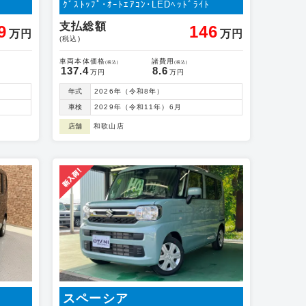
ｸﾞｽﾄｯﾌﾟ･ｵｰﾄｴｱｺﾝ･LEDﾍｯﾄﾞﾗｲﾄ
支払総額
9
146
万円
万円
(税込)
車両本体価格
諸費用
(税込)
(税込)
137.4
8.6
万円
万円
年式
2026年（令和8年）
車検
2029年（令和11年）6月
店舗
和歌山店
スペーシア