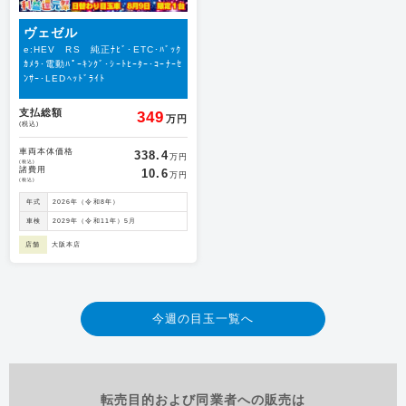
ヴェゼル
e:HEV RS 純正ﾅﾋﾞ･ETC･ﾊﾞｯｸ
ｶﾒﾗ･電動ﾊﾟｰｷﾝｸﾞ･ｼｰﾄﾋｰﾀｰ･ｺｰﾅｰｾ
ﾝｻｰ･LEDﾍｯﾄﾞﾗｲﾄ
支払総額
349
万円
(税込)
車両本体価格
338.4
万円
(税込)
諸費用
10.6
万円
(税込)
年式
2026年（令和8年）
車検
2029年（令和11年）5月
店舗
大阪本店
今週の目玉一覧へ
転売目的および同業者への販売は