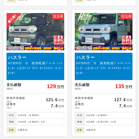
目玉車
目玉車
ハスラー
ハスラー
HYBRID G 衝突軽減ﾌﾞﾚｰｷ･ｼｰﾄ
HYBRID G 衝突軽減ﾌﾞﾚｰｷ･ｼｰﾄ
ﾋｰﾀｰ･LEDﾍｯﾄﾞﾗｲﾄ･ｵｰﾄｴｱｺﾝ･ｺｰﾅｰ
ﾋｰﾀｰ･LEDﾍｯﾄﾞﾗｲﾄ･ｵｰﾄｴｱｺﾝ･ｺｰﾅｰ
ｾﾝｻｰ
ｾﾝｻｰ
支払総額
支払総額
129
135
万円
万円
(税込)
(税込)
車両本体価格
車両本体価格
121.6
127.6
万円
万円
(税込)
(税込)
諸費用
諸費用
7.4
7.4
万円
万円
(税込)
(税込)
年式
2026年（令和8年）
年式
2026年（令和8年）
車検
2026年（令和8年）6月
車検
2028年（令和10年）12月
店舗
大阪本店
店舗
大阪本店