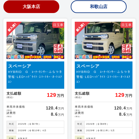
大阪本店
和歌山店
目玉車
目玉車
スペーシア
スペーシア
HYBRID G ｺｰﾅｰｾﾝｻｰ･ふらつき
HYBRID G ｺｰﾅｰｾﾝｻｰ･ふらつき
警報･LEDﾍｯﾄﾞﾗｲﾄ･ｽﾏｰﾄｷｰ･ｵｰﾄｴｱ
警報･LEDﾍｯﾄﾞﾗｲﾄ･ｽﾏｰﾄｷｰ･ｵｰﾄｴｱ
ｺﾝ
ｺﾝ
支払総額
支払総額
129
129
万円
万円
(税込)
(税込)
車両本体価格
車両本体価格
120.4
120.4
万円
万円
(税込)
(税込)
諸費用
諸費用
8.6
8.6
万円
万円
(税込)
(税込)
年式
2025年（令和7年）
年式
2026年（令和8年）
車検
2028年（令和10年）4月
車検
2029年（令和11年）5月
店舗
大阪本店
店舗
大阪本店