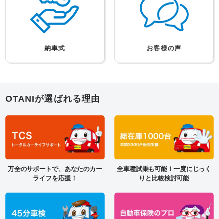
車検専門の整備士が迅速に対応！
ベストなプランをご提案。万が一
最短45分で終了！
の事故もお任せ下さい
愛車を「早く」「キレイ」「お
明るく元気なスタッフが皆様のお
得」に修理します！
越しをお待ちしています
大谷自動車はONE TEAMで未来に
向けて挑戦します