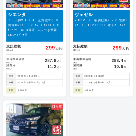
シエンタ
ヴェゼル
Ｚ 天井ｻｰｷｭﾚｰﾀｰ･全方位ｶﾒﾗ･両
e:HEV Z 衝突軽減ﾌﾞﾚｰｷ･電動ﾘ
側電動ｽﾗｲﾄﾞﾄﾞｱ･ｸﾙｰｽﾞｺﾝﾄﾛｰﾙ･ｺｰ
ｱｹﾞｰﾄ･LEDﾍｯﾄﾞﾗｲﾄ･電子ﾊﾟｰｷﾝｸﾞ
ﾅｰｾﾝｻｰ･USB電源･ふらつき警報･
LEDﾍｯﾄﾞﾗｲﾄ
支払総額
支払総額
299
299
万円
万円
(税込)
(税込)
車両本体価格
車両本体価格
287.8
288.4
万円
万円
(税込)
(税込)
諸費用
諸費用
11.2
10.6
万円
万円
(税込)
(税込)
年式
2026年（令和8年）
年式
2026年（令和8年）
車検
2029年（令和11年）2月
車検
2026年（令和8年）6月
店舗
大阪本店
店舗
大阪本店
目玉車