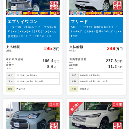
エブリイワゴン
フリード
PZターボ 標準ルーフ 衝突軽減
AIR ﾊﾞｯｸｶﾒﾗ･両側電動ｽﾗｲﾄﾞﾄﾞ
ﾌﾞﾚｰｷ･ｼｰﾄﾋｰﾀｰ･ｽﾃｱﾘﾝｸﾞﾋｰﾀｰ･片
ｱ･ｸﾙｰｽﾞｺﾝﾄﾛｰﾙ･電子ﾊﾟｰｷﾝｸﾞ･ｵｰﾄ
側電動ｽﾗｲﾄﾞﾄﾞｱ･LEDﾍｯﾄﾞﾗｲﾄ
ｴｱｺﾝ
支払総額
支払総額
195
249
万円
万円
(税込)
(税込)
車両本体価格
車両本体価格
186.4
237.8
万円
万円
(税込)
(税込)
諸費用
諸費用
8.6
11.2
万円
万円
(税込)
(税込)
年式
2026年（令和8年）
年式
2026年（令和8年）
車検
2029年（令和11年）6月
車検
2028年（令和10年）12月
店舗
大阪本店
店舗
大阪本店
目玉車
目玉車