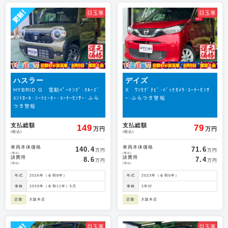
目玉車
目玉車
ハスラー
デイズ
HYBRID G 電動ﾊﾟｰｷﾝｸﾞ･ｸﾙｰｽﾞ
X ﾜﾝｾｸﾞﾅﾋﾞ･ﾊﾞｯｸｶﾒﾗ･ｺｰﾅｰｾﾝｻ
ｺﾝﾄﾛｰﾙ･ｼｰﾄﾋｰﾀｰ･ｺｰﾅｰｾﾝｻｰ･ふら
ｰ･ふらつき警報
つき警報
支払総額
支払総額
149
79
万円
万円
(税込)
(税込)
車両本体価格
車両本体価格
140.4
71.6
万円
万円
(税込)
(税込)
諸費用
諸費用
8.6
7.4
万円
万円
(税込)
(税込)
年式
2026年（令和8年）
年式
2023年（令和5年）
車検
2029年（令和11年）5月
車検
2年付
店舗
大阪本店
店舗
大阪本店
目玉車
目玉車