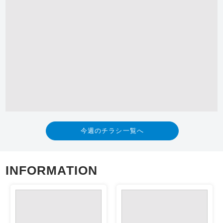
今週のチラシ一覧へ
INFORMATION
お知らせ
2026/07/31
ブログ
2026/07/11
2026年8月休業日のご案内
【和歌山】ワゴンR 回転シ
ート車が入庫！乗り降りし
やすい人気の福祉車両をご
紹介！
ブログ
2026/06/14
ブログ
2026/04/22
【決算先取り】新型ハスラ
【裏側公開第五弾】鈑金修
ーがコミコミ185万円！新
理とは？作業工程をわかり
車も大谷自動車ならお得！
やすく解説！
一覧へ