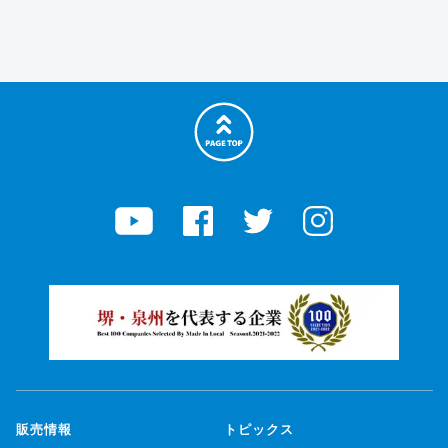
今週のチラシ
コンパクトカー特集
軽トラ・軽バン特集
サービス
OTANIが選ばれる理由
お知らせ
トータルカーライフサポート
未使用車とは
総在庫1000台
中古車の特徴
45分車検
安心保証
自動車保険のプロ
初めての方へ
クイック鈑金
ご利用したことのある方へ
女性や、外国人スタッフが活躍
納車式
OTANIイズム
お客様の声
店舗情報
店舗情報
大阪本店
和歌山店
車検の速太郎（大阪エリア）
スピード車検（和歌山エリア）