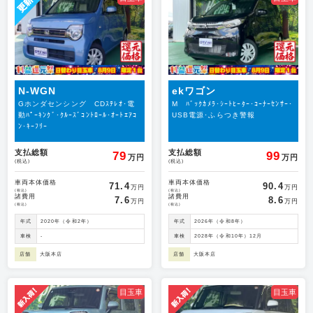
N-WGN
ekワゴン
Gホンダセンシング CDｽﾃﾚｵ･電
M ﾊﾞｯｸｶﾒﾗ･ｼｰﾄﾋｰﾀｰ･ｺｰﾅｰｾﾝｻｰ･
動ﾊﾟｰｷﾝｸﾞ･ｸﾙｰｽﾞｺﾝﾄﾛｰﾙ･ｵｰﾄｴｱｺ
USB電源･ふらつき警報
ﾝ･ｷｰﾌﾘｰ
支払総額
支払総額
79
99
万円
万円
(税込)
(税込)
車両本体価格
車両本体価格
71.4
90.4
万円
万円
(税込)
(税込)
諸費用
諸費用
7.6
8.6
万円
万円
(税込)
(税込)
年式
2020年（令和2年）
年式
2026年（令和8年）
車検
-
車検
2028年（令和10年）12月
店舗
大阪本店
店舗
大阪本店
目玉車
目玉車