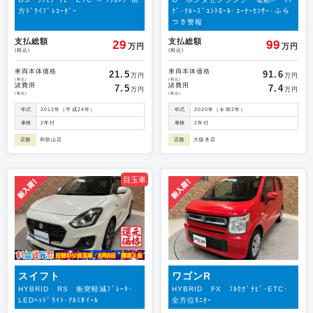
方ﾄﾞﾗｲﾌﾞﾚｺｰﾀﾞｰ
ｸﾞ･ｸﾙｰｽﾞｺﾝﾄﾛｰﾙ･ｺｰﾅｰｾﾝｻｰ･ふら
つき警報
支払総額
支払総額
29
99
万円
万円
(税込)
(税込)
車両本体価格
車両本体価格
21.5
91.6
万円
万円
(税込)
(税込)
諸費用
諸費用
7.5
7.4
万円
万円
(税込)
(税込)
年式
2012年（平成24年）
年式
2020年（令和2年）
車検
2年付
車検
2年付
店舗
和歌山店
店舗
大阪本店
目玉車
スイフト
ワゴンR
HYBRID RS 衝突軽減ﾌﾞﾚｰｷ･
HYBRID FX ﾌﾙｾｸﾞﾅﾋﾞ･ETC･
LEDﾍｯﾄﾞﾗｲﾄ･ｱﾙﾐﾎｲｰﾙ
全方位ﾓﾆﾀｰ