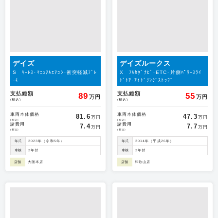
デイズ
デイズルークス
S ｷｰﾚｽ･ﾏﾆｭｱﾙｴｱｺﾝ･衝突軽減ﾌﾞﾚ
X ﾌﾙｾｸﾞﾅﾋﾞ･ETC･片側ﾊﾟﾜｰｽﾗｲ
ｰｷ
ﾄﾞﾄｱ･ｱｲﾄﾞﾘﾝｸﾞｽﾄｯﾌﾟ
支払総額
支払総額
89
55
万円
万円
(税込)
(税込)
車両本体価格
車両本体価格
81.6
47.3
万円
万円
(税込)
(税込)
諸費用
諸費用
7.4
7.7
万円
万円
(税込)
(税込)
年式
2023年（令和5年）
年式
2014年（平成26年）
車検
2年付
車検
2年付
店舗
大阪本店
店舗
和歌山店