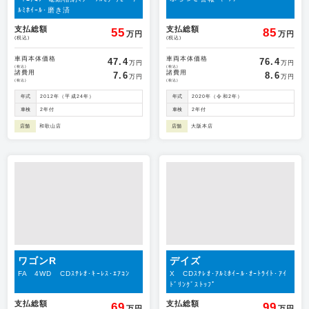
ﾙﾐﾎｲｰﾙ･磨き済
支払総額
支払総額
55
85
万円
万円
(税込)
(税込)
車両本体価格
車両本体価格
47.4
76.4
万円
万円
(税込)
(税込)
諸費用
諸費用
7.6
8.6
万円
万円
(税込)
(税込)
年式
2012年（平成24年）
年式
2020年（令和2年）
車検
2年付
車検
2年付
店舗
和歌山店
店舗
大阪本店
ワゴンR
デイズ
FA 4WD CDｽﾃﾚｵ･ｷｰﾚｽ･ｴｱｺﾝ
X CDｽﾃﾚｵ･ｱﾙﾐﾎｲｰﾙ･ｵｰﾄﾗｲﾄ･ｱｲ
ﾄﾞﾘﾝｸﾞｽﾄｯﾌﾟ
支払総額
支払総額
69
99
万円
万円