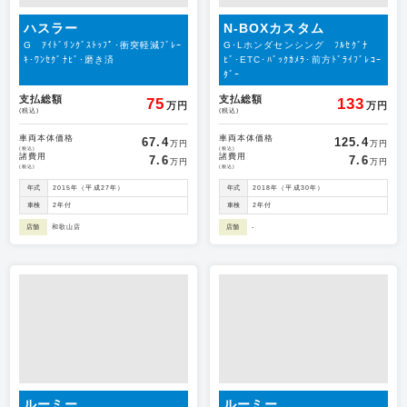
ハスラー
N-BOXカスタム
G ｱｲﾄﾞﾘﾝｸﾞｽﾄｯﾌﾟ･衝突軽減ﾌﾞﾚｰ
G･Lホンダセンシング ﾌﾙｾｸﾞﾅ
ｷ･ﾜﾝｾｸﾞﾅﾋﾞ･磨き済
ﾋﾞ･ETC･ﾊﾞｯｸｶﾒﾗ･前方ﾄﾞﾗｲﾌﾞﾚｺｰ
ﾀﾞｰ
支払総額
支払総額
75
133
万円
万円
(税込)
(税込)
車両本体価格
車両本体価格
67.4
125.4
万円
万円
(税込)
(税込)
諸費用
諸費用
7.6
7.6
万円
万円
(税込)
(税込)
年式
2015年（平成27年）
年式
2018年（平成30年）
車検
2年付
車検
2年付
店舗
和歌山店
店舗
-
ルーミー
ルーミー