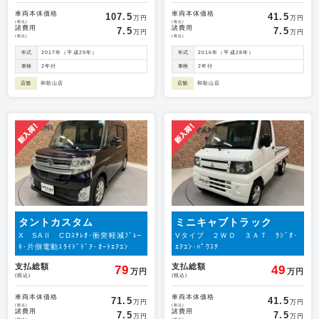
車両本体価格
車両本体価格
107.5
41.5
万円
万円
(税込)
(税込)
諸費用
諸費用
7.5
7.5
万円
万円
(税込)
(税込)
年式
2017年（平成29年）
年式
2016年（平成28年）
車検
2年付
車検
2年付
店舗
和歌山店
店舗
和歌山店
タントカスタム
ミニキャブトラック
X SAⅡ CDｽﾃﾚｵ･衝突軽減ﾌﾞﾚｰ
Vタイプ ２ＷＤ ３ＡＴ ﾗｼﾞｵ･
ｷ･片側電動ｽﾗｲﾄﾞﾄﾞｱ･ｵｰﾄｴｱｺﾝ
ｴｱｺﾝ･ﾊﾟﾜｽﾃ
支払総額
支払総額
79
49
万円
万円
(税込)
(税込)
車両本体価格
車両本体価格
71.5
41.5
万円
万円
(税込)
(税込)
諸費用
諸費用
7.5
7.5
万円
万円