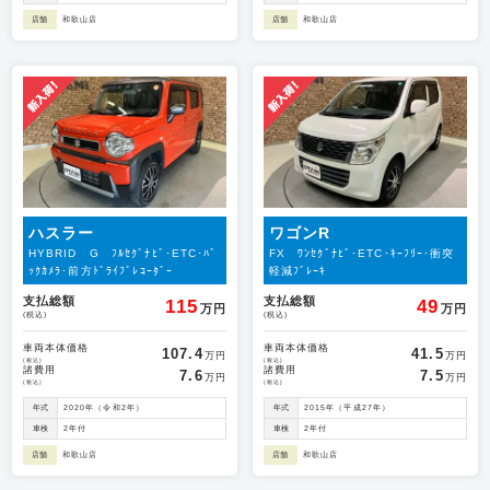
店舗
和歌山店
店舗
和歌山店
ハスラー
ワゴンR
HYBRID G ﾌﾙｾｸﾞﾅﾋﾞ･ETC･ﾊﾞ
FX ﾜﾝｾｸﾞﾅﾋﾞ･ETC･ｷｰﾌﾘｰ･衝突
ｯｸｶﾒﾗ･前方ﾄﾞﾗｲﾌﾞﾚｺｰﾀﾞｰ
軽減ﾌﾞﾚｰｷ
支払総額
支払総額
115
49
万円
万円
(税込)
(税込)
車両本体価格
車両本体価格
107.4
41.5
万円
万円
(税込)
(税込)
諸費用
諸費用
7.6
7.5
万円
万円
(税込)
(税込)
年式
2020年（令和2年）
年式
2015年（平成27年）
車検
2年付
車検
2年付
店舗
和歌山店
店舗
和歌山店