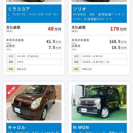
ミラココア
ソリオ
L ﾜﾝｾｸﾞﾅﾋﾞ･ｷｰﾚｽ･ｱｲﾄﾞﾘﾝｸﾞｽﾄｯ
HYBRID MG 衝突軽減ﾌﾞﾚｰｷ･ｽ
ﾌﾟ
ﾏｰﾄｷｰ･片側電動ｽﾗｲﾄﾞﾄﾞｱ
支払総額
支払総額
49
179
万円
万円
(税込)
(税込)
車両本体価格
車両本体価格
41.5
168.5
万円
万円
(税込)
(税込)
諸費用
諸費用
7.5
10.5
万円
万円
(税込)
(税込)
年式
2014年（平成26年）
年式
2025年（令和7年）
車検
2年付
車検
2028年（令和10年）1月
店舗
和歌山店
店舗
和歌山店
キャロル
N-WGN
GS ﾜﾝｾｸﾞﾅﾋﾞ･ETC･ﾊﾞｯｸｶﾒﾗ･前
G ホンダセンシング 電動ﾊﾟｰｷﾝ