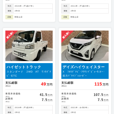
(税込)
(税込)
年式
2015年（平成27年）
年式
2011年（平成23年）
車検
2年付
車検
2年付
店舗
和歌山店
店舗
和歌山店
ハイゼットトラック
デイズハイウェイスター
スタンダード 2WD AT ﾜﾝｾｸﾞﾅ
X ﾌﾙｾｸﾞﾅﾋﾞ･ｱﾗｳﾝﾄﾞﾋﾞｭｰﾓﾆﾀｰ･
ﾋﾞ･ETC
前方ﾄﾞﾗｲﾌﾞﾚｺｰﾀﾞｰ
支払総額
支払総額
49
115
万円
万円
(税込)
(税込)
車両本体価格
車両本体価格
41.5
107.5
万円
万円
(税込)
(税込)
諸費用
諸費用
7.5
7.5
万円
万円
(税込)
(税込)
年式
2016年（平成28年）
年式
2021年（令和3年）
車検
2年付
車検
2年付