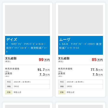
デイズ
ムーヴ
X ﾌﾙｾｸﾞﾅﾋﾞ･ｱﾗｳﾝﾄﾞﾋﾞｭｰﾓﾆﾀｰ･
L SAⅢ ﾜﾝｾｸﾞﾅﾋﾞ･ﾊﾞｯｸｶﾒﾗ･衝突
前方ﾄﾞﾗｲﾌﾞﾚｺｰﾀﾞｰ･衝突軽減ﾌﾞﾚｰ
軽減ﾌﾞﾚｰｷ･ｷｰﾚｽ
ｷ
支払総額
支払総額
99
85
万円
万円
(税込)
(税込)
車両本体価格
車両本体価格
91.7
77.5
万円
万円
(税込)
(税込)
諸費用
諸費用
7.3
7.5
万円
万円
(税込)
(税込)
年式
2021年（令和3年）
年式
2021年（令和3年）
車検
2年付
車検
2年付
店舗
和歌山店
店舗
和歌山店