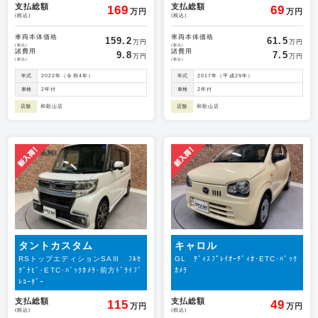
支払総額
支払総額
169
69
万円
万円
(税込)
(税込)
車両本体価格
車両本体価格
159.2
61.5
万円
万円
(税込)
(税込)
諸費用
諸費用
9.8
7.5
万円
万円
(税込)
(税込)
年式
2022年（令和4年）
年式
2017年（平成29年）
車検
2年付
車検
2年付
店舗
和歌山店
店舗
和歌山店
タントカスタム
キャロル
RSトップエディションSAⅢ ﾌﾙｾ
GL ﾃﾞｨｽﾌﾟﾚｲｵｰﾃﾞｨｵ･ETC･ﾊﾞｯｸ
ｸﾞﾅﾋﾞ･ETC･ﾊﾞｯｸｶﾒﾗ･前方ﾄﾞﾗｲﾌﾞ
ｶﾒﾗ
ﾚｺｰﾀﾞｰ
支払総額
支払総額
115
49
万円
万円
(税込)
(税込)