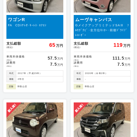
ワゴンR
ムーヴキャンバス
FA CDｽﾃﾚｵ･ｷｰﾚｽ･ｴｱｺﾝ
GメイクアップリミテッドSAⅢ ﾌ
ﾙｾｸﾞﾅﾋﾞ･全方位ﾓﾆﾀｰ･前後ﾄﾞﾗｲﾌﾞ
ﾚｺｰﾀﾞｰ
支払総額
支払総額
65
119
万円
万円
(税込)
(税込)
車両本体価格
車両本体価格
57.5
111.5
万円
万円
(税込)
(税込)
諸費用
諸費用
7.5
7.5
万円
万円
(税込)
(税込)
年式
2017年（平成29年）
年式
2020年（令和2年）
車検
2年付
車検
-
店舗
和歌山店
店舗
和歌山店