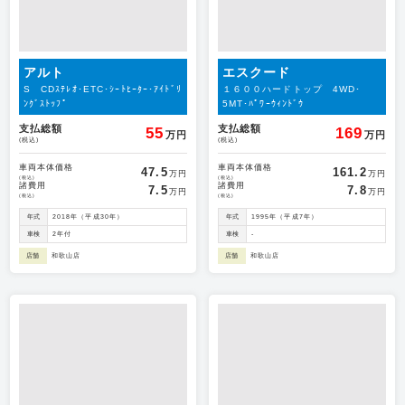
アルト
エスクード
S CDｽﾃﾚｵ･ETC･ｼｰﾄﾋｰﾀｰ･ｱｲﾄﾞﾘ
１６００ハードトップ 4WD･
ﾝｸﾞｽﾄｯﾌﾟ
5MT･ﾊﾟﾜｰｳｨﾝﾄﾞｳ
支払総額
支払総額
55
169
万円
万円
(税込)
(税込)
車両本体価格
車両本体価格
47.5
161.2
万円
万円
(税込)
(税込)
諸費用
諸費用
7.5
7.8
万円
万円
(税込)
(税込)
年式
2018年（平成30年）
年式
1995年（平成7年）
車検
2年付
車検
-
店舗
和歌山店
店舗
和歌山店