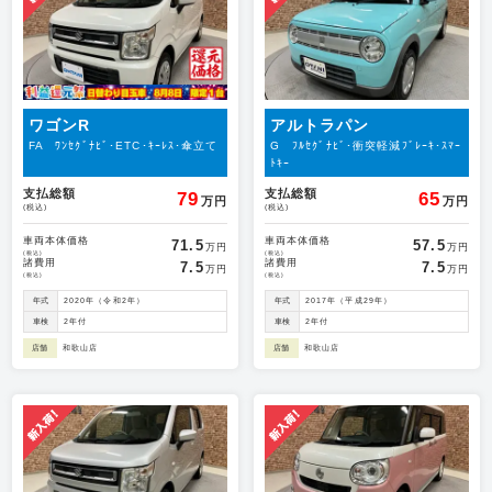
ワゴンR
アルトラパン
FA ﾜﾝｾｸﾞﾅﾋﾞ･ETC･ｷｰﾚｽ･傘立て
G ﾌﾙｾｸﾞﾅﾋﾞ･衝突軽減ﾌﾞﾚｰｷ･ｽﾏｰ
ﾄｷｰ
支払総額
支払総額
79
65
万円
万円
(税込)
(税込)
車両本体価格
車両本体価格
71.5
57.5
万円
万円
(税込)
(税込)
諸費用
諸費用
7.5
7.5
万円
万円
(税込)
(税込)
年式
2020年（令和2年）
年式
2017年（平成29年）
車検
2年付
車検
2年付
店舗
和歌山店
店舗
和歌山店