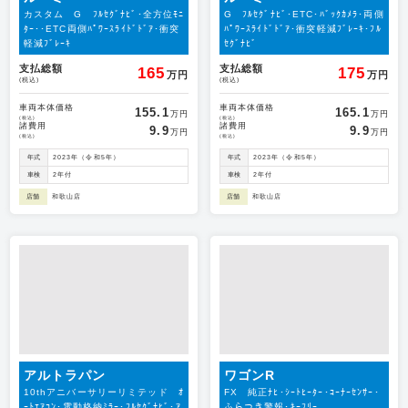
カスタム G ﾌﾙｾｸﾞﾅﾋﾞ･全方位ﾓﾆ
G ﾌﾙｾｸﾞﾅﾋﾞ･ETC･ﾊﾞｯｸｶﾒﾗ･両側
ﾀｰ･･ETC両側ﾊﾟﾜｰｽﾗｲﾄﾞﾄﾞｱ･衝突
ﾊﾟﾜｰｽﾗｲﾄﾞﾄﾞｱ･衝突軽減ﾌﾞﾚｰｷ･ﾌﾙ
軽減ﾌﾞﾚｰｷ
ｾｸﾞﾅﾋﾞ
支払総額
支払総額
165
175
万円
万円
(税込)
(税込)
車両本体価格
車両本体価格
155.1
165.1
万円
万円
(税込)
(税込)
諸費用
諸費用
9.9
9.9
万円
万円
(税込)
(税込)
年式
2023年（令和5年）
年式
2023年（令和5年）
車検
2年付
車検
2年付
店舗
和歌山店
店舗
和歌山店
アルトラパン
ワゴンR
10thアニバーサリーリミテッド ｵ
FX 純正ﾅﾋ･ｼｰﾄﾋｰﾀｰ･ｺｰﾅｰｾﾝｻｰ･
ｰﾄｴｱｺﾝ･電動格納ﾐﾗｰ･ﾌﾙｾｸﾞﾅﾋﾞ･ｱ
ふらつき警報･ｷｰﾌﾘｰ