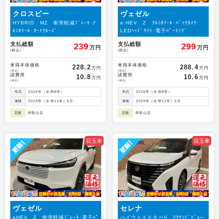
クロスビー
ヴェゼル
HYBRID MZ 衝突軽減ﾌﾞﾚｰｷ･ｱ
e:HEV Z ｱﾙﾐﾎｲｰﾙ･ﾊﾞｯｸｶﾒﾗ･
ﾙﾐﾎｲｰﾙ･ｵｰﾄｸﾙｰｽﾞ
LEDﾍｯﾄﾞﾗｲﾄ･電子ﾊﾟｰｷﾝｸﾞ
支払総額
支払総額
239
299
万円
万円
(税込)
(税込)
車両本体価格
車両本体価格
228.2
288.4
万円
万円
(税込)
(税込)
諸費用
諸費用
10.8
10.6
万円
万円
(税込)
(税込)
年式
2026年（令和8年）
年式
2026年（令和8年）
車検
2029年（令和11年）6月
車検
2029年（令和11年）5月
店舗
和歌山店
店舗
和歌山店
目玉車
目玉車
ヴェゼル
セレナ
eHEV Z 衝突軽減ﾌﾞﾚｰｷ･電子ﾊﾟ
ハイウェイスターV ｱﾗｳﾝﾄﾞﾋﾞｭｰ･