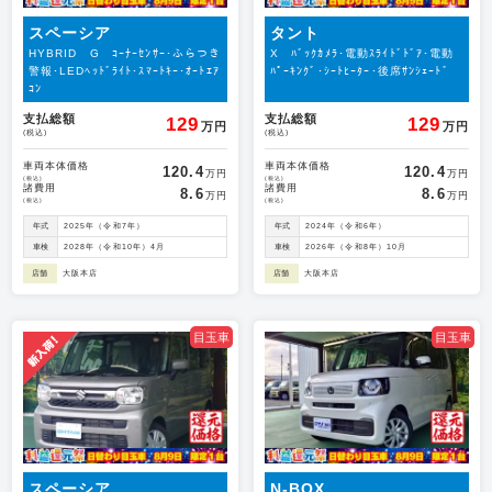
スペーシア
タント
HYBRID G ｺｰﾅｰｾﾝｻｰ･ふらつき
X ﾊﾞｯｸｶﾒﾗ･電動ｽﾗｲﾄﾞﾄﾞｱ･電動
警報･LEDﾍｯﾄﾞﾗｲﾄ･ｽﾏｰﾄｷｰ･ｵｰﾄｴｱ
ﾊﾟｰｷﾝｸﾞ･ｼｰﾄﾋｰﾀｰ･後席ｻﾝｼｪｰﾄﾞ
ｺﾝ
支払総額
支払総額
129
129
万円
万円
(税込)
(税込)
車両本体価格
車両本体価格
120.4
120.4
万円
万円
(税込)
(税込)
諸費用
諸費用
8.6
8.6
万円
万円
(税込)
(税込)
年式
2025年（令和7年）
年式
2024年（令和6年）
車検
2028年（令和10年）4月
車検
2026年（令和8年）10月
店舗
大阪本店
店舗
大阪本店
目玉車
目玉車
スペーシア
N-BOX