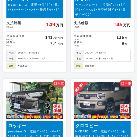
HYBRID X 電動ｽﾗｲﾄﾞﾄﾞｱ･天井
ベースグレード 片側ﾊﾟﾜｰｽﾗｲﾄﾞ
ｻｰｷｭﾚｰﾀｰ･ｼｰﾄﾋｰﾀｰ･後席ｻﾝｼｪｰﾄﾞ
ﾄﾞｱ･ﾊﾞｯｸｶﾒﾗ･衝突軽減ﾌﾞﾚｰｷ･電
子ﾊﾟｰｷﾝｸﾞ
支払総額
支払総額
149
145
万円
万円
(税込)
(税込)
車両本体価格
車両本体価格
141.6
136
万円
万円
(税込)
(税込)
諸費用
諸費用
7.4
9
万円
万円
(税込)
(税込)
年式
2025年（令和7年）
年式
2026年（令和8年）
車検
2028年（令和10年）2月
車検
2029年（令和11年）4月
店舗
大阪本店
店舗
大阪本店
目玉車
目玉車
ロッキー
クロスビー
premium G 電動ﾊﾟｰｷﾝｸﾞ･ｸﾙｰｽﾞ
HYBRID MZ 電動ﾊﾟｰｷﾝｸﾞ･衝
ｺﾝﾄﾛｰﾙ･ｼｰﾄﾋｰﾀｰ･ｺｰﾅｰｾﾝｻｰ･USB
突軽減ﾌﾞﾚｰｷ･ｱﾙﾐﾎｲｰﾙ･ｸﾙｰｽﾞｺﾝﾄﾛ