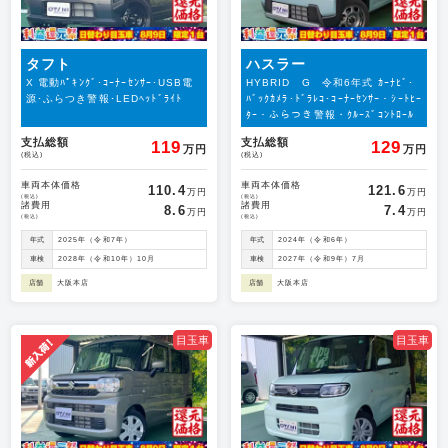
タフト
ハスラー
X 電動ﾊﾟｷﾝｸﾞ･ｺｰﾅｰｾﾝｻｰ･USB電
HYBRID G 令和6年式 ｶｰﾅﾋﾞ･
源･ふらつき警報･LEDﾍｯﾄﾞﾗｲﾄ
ﾊﾞｯｸｶﾒﾗ･ﾄﾞﾗﾚｺ･ｺｰﾅｰｾﾝｻｰ・ｼｰﾄﾋｰ
ﾀｰ・ふらつき警報・ｸﾙｰｽﾞｺﾝﾄﾛｰﾙ
支払総額
支払総額
119
129
万円
万円
(税込)
(税込)
車両本体価格
車両本体価格
110.4
121.6
万円
万円
(税込)
(税込)
諸費用
諸費用
8.6
7.4
万円
万円
(税込)
(税込)
年式
2025年（令和7年）
年式
2024年（令和6年）
車検
2028年（令和10年）10月
車検
2027年（令和9年）7月
店舗
大阪本店
店舗
大阪本店
目玉車
目玉車