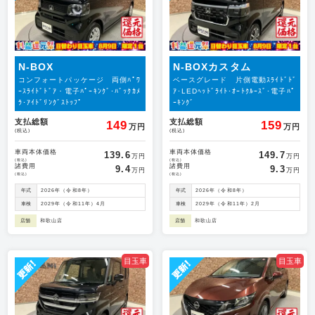
N-BOX
N-BOXカスタム
コンフォートパッケージ 両側ﾊﾟﾜ
ベースグレード 片側電動ｽﾗｲﾄﾞﾄﾞ
ｰｽﾗｲﾄﾞﾄﾞｱ・電子ﾊﾟｰｷﾝｸﾞ･ﾊﾞｯｸｶﾒ
ｱ･LEDﾍｯﾄﾞﾗｲﾄ･ｵｰﾄｸﾙｰｽﾞ･電子ﾊﾟ
ﾗ･ｱｲﾄﾞﾘﾝｸﾞｽﾄｯﾌﾟ
ｰｷﾝｸﾞ
支払総額
支払総額
149
159
万円
万円
(税込)
(税込)
車両本体価格
車両本体価格
139.6
149.7
万円
万円
(税込)
(税込)
諸費用
諸費用
9.4
9.3
万円
万円
(税込)
(税込)
年式
2026年（令和8年）
年式
2026年（令和8年）
車検
2029年（令和11年）4月
車検
2029年（令和11年）2月
店舗
和歌山店
店舗
和歌山店
目玉車
目玉車