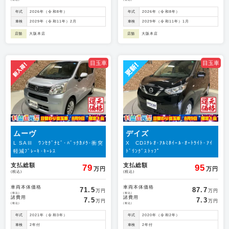
年式
2026年（令和8年）
年式
2026年（令和8年）
車検
2029年（令和11年）2月
車検
2029年（令和11年）1月
店舗
大阪本店
店舗
大阪本店
目玉車
目玉車
ムーヴ
デイズ
L SAⅢ ﾜﾝｾｸﾞﾅﾋﾞ･ﾊﾞｯｸｶﾒﾗ･衝突
X CDｽﾃﾚｵ･ｱﾙﾐﾎｲｰﾙ･ｵｰﾄﾗｲﾄ･ｱｲ
軽減ﾌﾞﾚｰｷ･ｷｰﾚｽ
ﾄﾞﾘﾝｸﾞｽﾄｯﾌﾟ
支払総額
支払総額
79
95
万円
万円
(税込)
(税込)
車両本体価格
車両本体価格
71.5
87.7
万円
万円
(税込)
(税込)
諸費用
諸費用
7.5
7.3
万円
万円
(税込)
(税込)
年式
2021年（令和3年）
年式
2020年（令和2年）
車検
2年付
車検
2年付