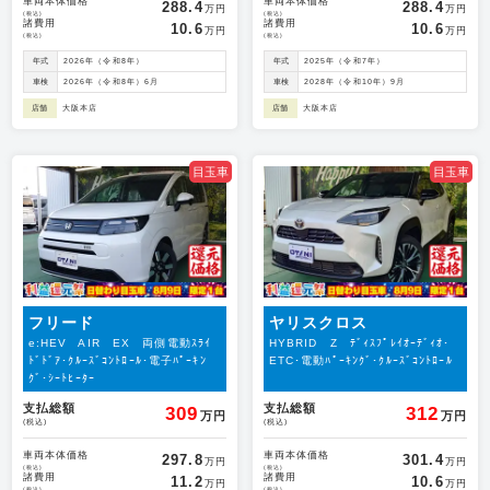
車両本体価格
車両本体価格
288.4
288.4
万円
万円
(税込)
(税込)
諸費用
諸費用
10.6
10.6
万円
万円
(税込)
(税込)
年式
2026年（令和8年）
年式
2025年（令和7年）
車検
2026年（令和8年）6月
車検
2028年（令和10年）9月
店舗
大阪本店
店舗
大阪本店
目玉車
目玉車
フリード
ヤリスクロス
e:HEV AIR EX 両側電動ｽﾗｲ
HYBRID Z ﾃﾞｨｽﾌﾟﾚｲｵｰﾃﾞｨｵ･
ﾄﾞﾄﾞｱ･ｸﾙｰｽﾞｺﾝﾄﾛｰﾙ･電子ﾊﾟｰｷﾝ
ETC･電動ﾊﾟｰｷﾝｸﾞ･ｸﾙｰｽﾞｺﾝﾄﾛｰﾙ
ｸﾞ･ｼｰﾄﾋｰﾀｰ
支払総額
支払総額
309
312
万円
万円
(税込)
(税込)
車両本体価格
車両本体価格
297.8
301.4
万円
万円
(税込)
(税込)
諸費用
諸費用
11.2
10.6
万円
万円
(税込)
(税込)