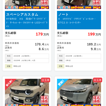
スペーシアカスタム
ノート
HYBRID XS 両側ﾊﾟﾜｰｽﾗｲﾄﾞﾄﾞ
X ｺﾈｸﾄﾅﾋﾞ･ｱﾗｳﾝﾄﾞﾋﾞｭｰﾓﾆﾀｰ･
ｱ・ｻｰｷｭﾚｰﾀｰ･ｱﾙﾐﾎｲｰﾙ･LEDﾍｯﾄﾞﾗ
ETC2.0･ｺｰﾅｰｾﾝｻｰ
ｲﾄ
支払総額
支払総額
179
199
万円
万円
(税込)
(税込)
車両本体価格
車両本体価格
170.4
189.2
万円
万円
(税込)
(税込)
諸費用
諸費用
8.6
9.8
万円
万円
(税込)
(税込)
年式
2026年（令和8年）
年式
2023年（令和5年）
車検
2029年（令和11年）4月
車検
2年付
店舗
和歌山店
店舗
和歌山店
目玉車
目玉車