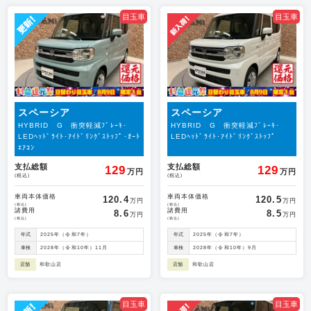
目玉車
目玉車
スペーシア
スペーシア
HYBRID G 衝突軽減ﾌﾞﾚｰｷ･
HYBRID G 衝突軽減ﾌﾞﾚｰｷ･
LEDﾍｯﾄﾞﾗｲﾄ･ｱｲﾄﾞﾘﾝｸﾞｽﾄｯﾌﾟ･ｵｰﾄ
LEDﾍｯﾄﾞﾗｲﾄ･ｱｲﾄﾞﾘﾝｸﾞｽﾄｯﾌﾟ
ｴｱｺﾝ
支払総額
支払総額
129
129
万円
万円
(税込)
(税込)
車両本体価格
車両本体価格
120.4
120.5
万円
万円
(税込)
(税込)
諸費用
諸費用
8.6
8.5
万円
万円
(税込)
(税込)
年式
2025年（令和7年）
年式
2025年（令和7年）
車検
2028年（令和10年）11月
車検
2028年（令和10年）9月
店舗
和歌山店
店舗
和歌山店
目玉車
目玉車