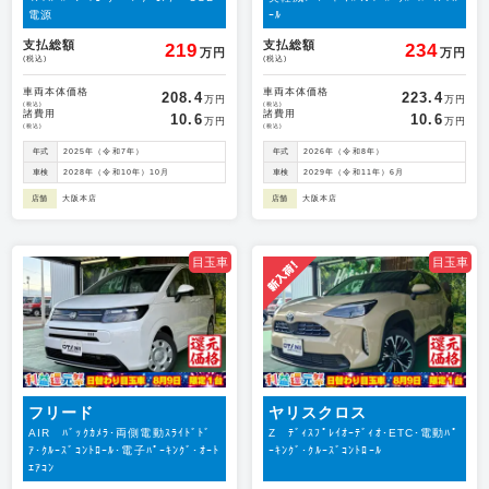
電源
ｰﾙ
支払総額
支払総額
219
234
万円
万円
(税込)
(税込)
車両本体価格
車両本体価格
208.4
223.4
万円
万円
(税込)
(税込)
諸費用
諸費用
10.6
10.6
万円
万円
(税込)
(税込)
年式
2025年（令和7年）
年式
2026年（令和8年）
車検
2028年（令和10年）10月
車検
2029年（令和11年）6月
店舗
大阪本店
店舗
大阪本店
目玉車
目玉車
フリード
ヤリスクロス
AIR ﾊﾞｯｸｶﾒﾗ･両側電動ｽﾗｲﾄﾞﾄﾞ
Z ﾃﾞｨｽﾌﾟﾚｲｵｰﾃﾞｨｵ･ETC･電動ﾊﾟ
ｱ･ｸﾙｰｽﾞｺﾝﾄﾛｰﾙ･電子ﾊﾟｰｷﾝｸﾞ･ｵｰﾄ
ｰｷﾝｸﾞ･ｸﾙｰｽﾞｺﾝﾄﾛｰﾙ
ｴｱｺﾝ