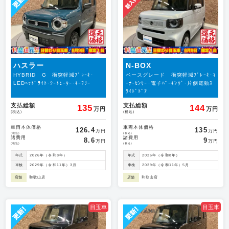
ハスラー
N-BOX
HYBRID G 衝突軽減ﾌﾞﾚｰｷ･
ベースグレード 衝突軽減ﾌﾞﾚｰｷ･ｺ
LEDﾍｯﾄﾞﾗｲﾄ･ｼｰﾄﾋｰﾀｰ･ｷｰﾌﾘｰ
ｰﾅｰｾﾝｻｰ･電子ﾊﾟｰｷﾝｸﾞ･片側電動ｽ
ﾗｲﾄﾞﾄﾞｱ
支払総額
支払総額
135
144
万円
万円
(税込)
(税込)
車両本体価格
車両本体価格
126.4
135
万円
万円
(税込)
(税込)
諸費用
諸費用
8.6
9
万円
万円
(税込)
(税込)
年式
2026年（令和8年）
年式
2026年（令和8年）
車検
2029年（令和11年）3月
車検
2029年（令和11年）5月
店舗
和歌山店
店舗
和歌山店
目玉車
目玉車