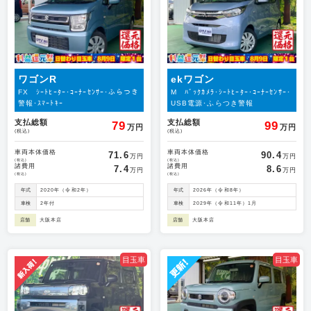
ワゴンR
ekワゴン
FX ｼｰﾄﾋｰﾀｰ･ｺｰﾅｰｾﾝｻｰ･ふらつき
M ﾊﾞｯｸｶﾒﾗ･ｼｰﾄﾋｰﾀｰ･ｺｰﾅｰｾﾝｻｰ･
警報･ｽﾏｰﾄｷｰ
USB電源･ふらつき警報
支払総額
支払総額
79
99
万円
万円
(税込)
(税込)
車両本体価格
車両本体価格
71.6
90.4
万円
万円
(税込)
(税込)
諸費用
諸費用
7.4
8.6
万円
万円
(税込)
(税込)
年式
2020年（令和2年）
年式
2026年（令和8年）
車検
2年付
車検
2029年（令和11年）1月
店舗
大阪本店
店舗
大阪本店
目玉車
目玉車