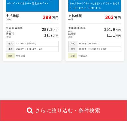
ｰｷﾝｸﾞ･ｱﾙﾐﾎｲｰﾙ･電動ﾘｱｹﾞｰﾄ
ﾙｰﾑﾐﾗｰ+ﾄﾞﾗﾚｺ･LEDﾍｯﾄﾞﾗｲﾄ･NCﾅ
ﾋﾞ･ETC2.0･SOSｺｰﾙ
支払総額
支払総額
299
363
万円
万円
(税込)
(税込)
車両本体価格
車両本体価格
287.3
351.9
万円
万円
(税込)
(税込)
諸費用
諸費用
11.7
11.1
万円
万円
(税込)
(税込)
年式
2026年（令和8年）
年式
2025年（令和7年）
車検
2029年（令和11年）5月
車検
2028年（令和10年）10月
店舗
和歌山店
店舗
和歌山店
さらに絞り込む・条件検索