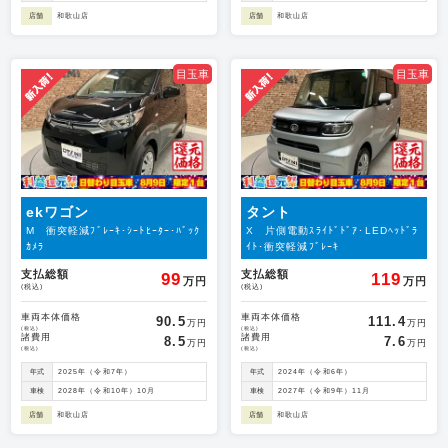
店舗
和歌山店
店舗
和歌山店
目玉車
目玉車
ekワゴン
タント
M 衝突軽減ﾌﾞﾚｰｷ･ｼｰﾄﾋｰﾀｰ･ﾊﾞｯｸ
X 片側電動ｽﾗｲﾄﾞﾄﾞｱ･LEDﾍｯﾄﾞﾗ
ｶﾒﾗ
ｲﾄ･衝突軽減ﾌﾞﾚｰｷ
支払総額
支払総額
99
119
万円
万円
(税込)
(税込)
車両本体価格
車両本体価格
90.5
111.4
万円
万円
(税込)
(税込)
諸費用
諸費用
8.5
7.6
万円
万円
(税込)
(税込)
年式
2025年（令和7年）
年式
2024年（令和6年）
車検
2028年（令和10年）10月
車検
2027年（令和9年）11月
店舗
和歌山店
店舗
和歌山店