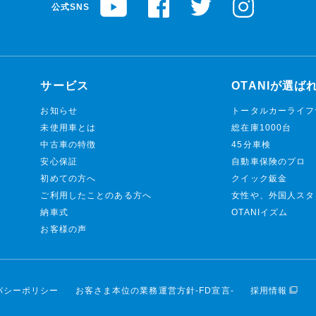
公式SNS
サービス
OTANIが選ば
お知らせ
トータルカーライフ
未使用車とは
総在庫1000台
中古車の特徴
45分車検
安心保証
自動車保険のプロ
初めての方へ
クイック鈑金
ご利用したことのある方へ
女性や、外国人スタ
納車式
OTANIイズム
お客様の声
バシーポリシー
お客さま本位の業務運営方針-FD宣言-
採用情報