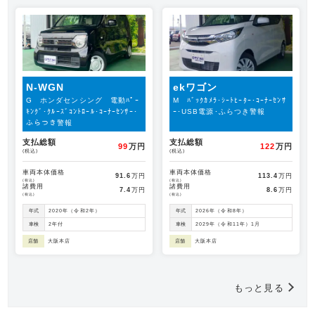
N-WGN
ekワゴン
G ホンダセンシング 電動ﾊﾟｰ
M ﾊﾞｯｸｶﾒﾗ･ｼｰﾄﾋｰﾀｰ･ｺｰﾅｰｾﾝｻ
ｷﾝｸﾞ･ｸﾙｰｽﾞｺﾝﾄﾛｰﾙ･ｺｰﾅｰｾﾝｻｰ･
ｰ･USB電源･ふらつき警報
ふらつき警報
支払総額
支払総額
99
万円
122
万円
(税込)
(税込)
車両本体価格
車両本体価格
91.6
万円
113.4
万円
(税込)
(税込)
諸費用
諸費用
7.4
万円
8.6
万円
(税込)
(税込)
年式
2020年（令和2年）
年式
2026年（令和8年）
車検
2年付
車検
2029年（令和11年）1月
店舗
大阪本店
店舗
大阪本店
もっと見る