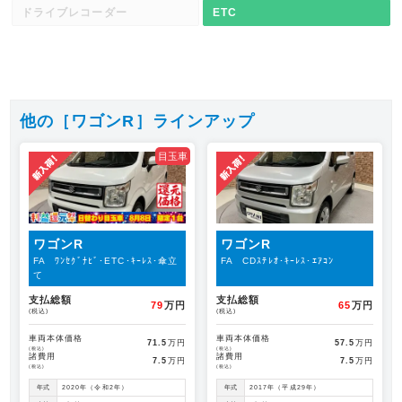
ドライブレコーダー
ETC
他の［ワゴンR］ラインアップ
目玉車
ワゴンR
ワゴンR
FA ﾜﾝｾｸﾞﾅﾋﾞ･ETC･ｷｰﾚｽ･傘立
FA CDｽﾃﾚｵ･ｷｰﾚｽ･ｴｱｺﾝ
て
支払総額
支払総額
79
万円
65
万円
(税込)
(税込)
車両本体価格
車両本体価格
71.5
万円
57.5
万円
(税込)
(税込)
諸費用
諸費用
7.5
万円
7.5
万円
(税込)
(税込)
年式
2020年（令和2年）
年式
2017年（平成29年）