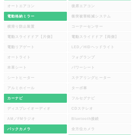
オートエアコン
後席エアコン
電動格納ミラー
衝突被害軽減システム
横滑り防止装置
コーナーセンサー
電動スライドドア【片側】
電動スライドドア【両側】
電動リアゲート
LED／HIDヘッドライト
オートライト
フォグランプ
本革シート
パワーシート
シートヒーター
ステアリングヒーター
アルミホイール
ターボ車
カーナビ
フルセグナビ
ディスプレイオーディオ
CDステレオ
AM／FMラジオ
Bluetooth接続
バックカメラ
全方位カメラ