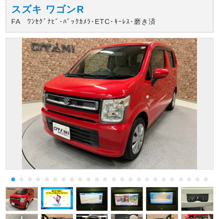
スズキ
ワゴンR
FA ﾜﾝｾｸﾞﾅﾋﾞ･ﾊﾞｯｸｶﾒﾗ･ETC･ｷｰﾚｽ･磨き済