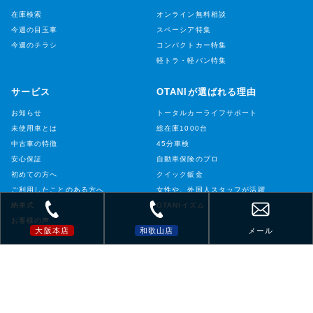
在庫検索
オンライン無料相談
今週の目玉車
スペーシア特集
今週のチラシ
コンパクトカー特集
軽トラ・軽バン特集
サービス
OTANIが選ばれる理由
お知らせ
トータルカーライフサポート
未使用車とは
総在庫1000台
中古車の特徴
45分車検
安心保証
自動車保険のプロ
初めての方へ
クイック鈑金
ご利用したことのある方へ
女性や、外国人スタッフが活躍
納車式
OTANIイズム
お客様の声
大阪本店
和歌山店
メール
店舗情報
店舗情報
大阪本店
和歌山店