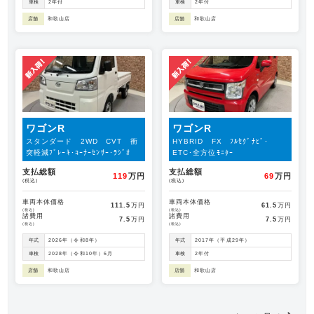
車検
2年付
車検
2年付
店舗
和歌山店
店舗
和歌山店
ワゴンR
ワゴンR
スタンダード 2WD CVT 衝
HYBRID FX ﾌﾙｾｸﾞﾅﾋﾞ･
突軽減ﾌﾞﾚｰｷ･ｺｰﾅｰｾﾝｻｰ･ﾗｼﾞｵ
ETC･全方位ﾓﾆﾀｰ
支払総額
支払総額
119
万円
69
万円
(税込)
(税込)
車両本体価格
車両本体価格
111.5
万円
61.5
万円
(税込)
(税込)
諸費用
諸費用
7.5
万円
7.5
万円
(税込)
(税込)
年式
2026年（令和8年）
年式
2017年（平成29年）
車検
2028年（令和10年）6月
車検
2年付
店舗
和歌山店
店舗
和歌山店