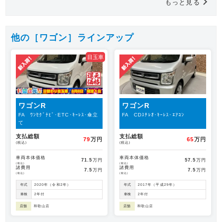
もっと見る
他の［ワゴン］ラインアップ
目玉車
ワゴンR
ワゴンR
FA ﾜﾝｾｸﾞﾅﾋﾞ･ETC･ｷｰﾚｽ･傘立
FA CDｽﾃﾚｵ･ｷｰﾚｽ･ｴｱｺﾝ
て
支払総額
支払総額
79
万円
65
万円
(税込)
(税込)
車両本体価格
車両本体価格
71.5
万円
57.5
万円
(税込)
(税込)
諸費用
諸費用
7.5
万円
7.5
万円
(税込)
(税込)
年式
2020年（令和2年）
年式
2017年（平成29年）
車検
2年付
車検
2年付
店舗
和歌山店
店舗
和歌山店