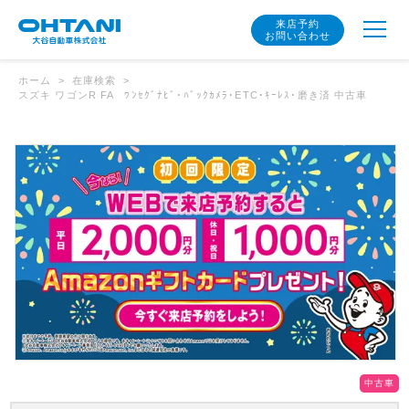
来店予約
お問い合わせ
ホーム
在庫検索
スズキ ワゴンR FA ﾜﾝｾｸﾞﾅﾋﾞ･ﾊﾞｯｸｶﾒﾗ･ETC･ｷｰﾚｽ･磨き済 中古車
中古車