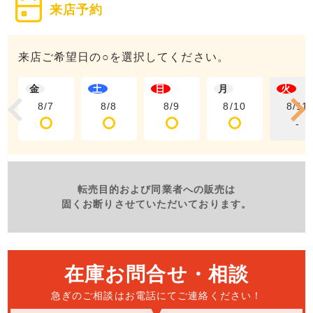
来店予約
来店ご希望日の○を選択してください。
金
土
日
月
火
8/7
8/8
8/9
8/10
8/11
-
転売目的および同業者への販売は
固くお断りさせていただいております。
在庫お問合せ・相談
急ぎのご相談はお電話にて
ご連絡ください！