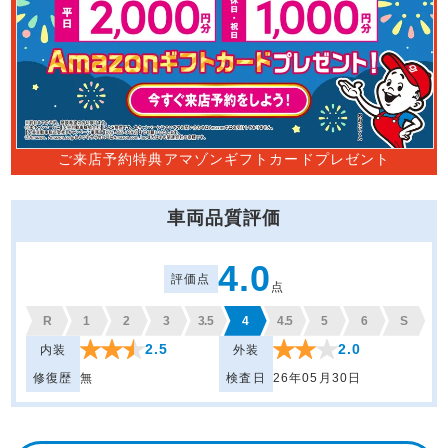
ご来店予約特典アマゾンギフトカードプレゼント
車両品質評価
4.0
評価点
点
R
1
2
3
3.5
4
4.5
5
6
S
2.5
2.0
内装
外装
修復歴
無
検査日
26年05月30日