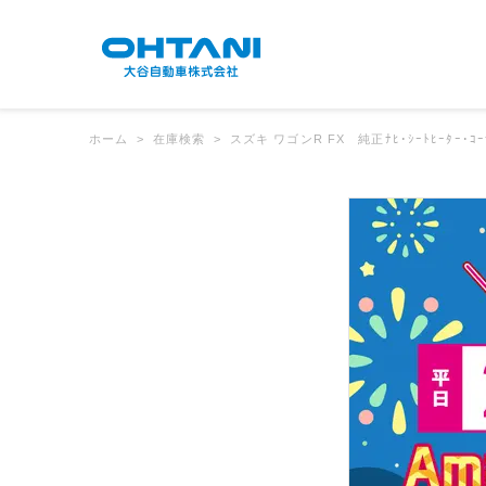
ホーム
在庫検索
スズキ ワゴンR FX 純正ﾅﾋ･ｼｰﾄﾋｰﾀｰ･ｺ