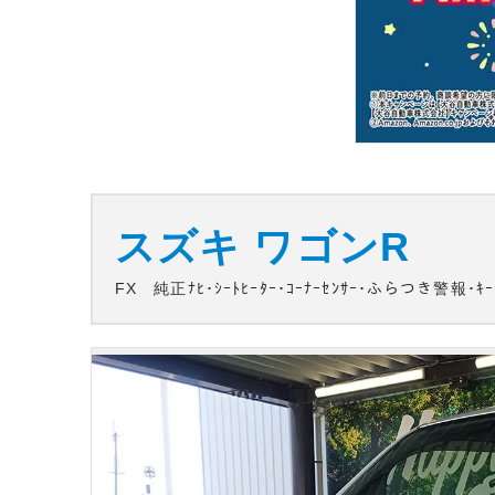
スズキ
ワゴンR
FX 純正ﾅﾋ･ｼｰﾄﾋｰﾀｰ･ｺｰﾅｰｾﾝｻｰ･ふらつき警報･ｷｰ