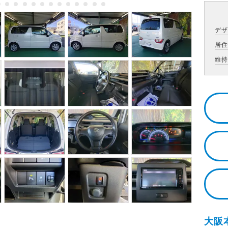
デ
居
維
大阪