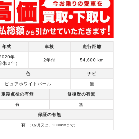
年式
車検
走行距離
2020年
2年付
54,600 km
令和2年）
色
ナビ
ピュアホワイトパール
無
定期点検の有無
修復歴の有無
有
無
保証の有無
有
（1か月又は、1000kmまで）