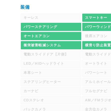
装備
キーレス
スマートキー
パワーステアリング
パワーウィン
オートエアコン
後席エアコン
衝突被害軽減システム
横滑り防止装
電動スライドドア【片側】
電動スライド
LED／HIDヘッドライト
オートライト
本革シート
パワーシート
ステアリングヒーター
アルミホイー
カーナビ
フルセグナビ
CDステレオ
AM／FMラジ
バックカメラ
全方位カメラ