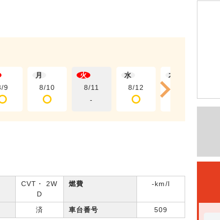
月
火
水
木
8/9
8/10
8/11
8/12
8/13
-
CVT・ 2W
燃費
-km/l
D
済
車台番号
509