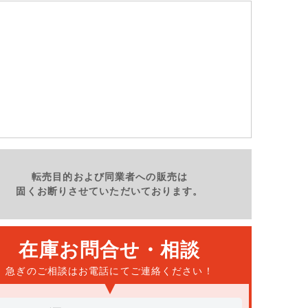
金
土
日
月
火
8/14
8/15
8/16
8/17
8/18
-
転売目的および同業者への販売は
固くお断りさせていただいております。
在庫お問合せ・相談
急ぎのご相談はお電話にて
ご連絡ください！