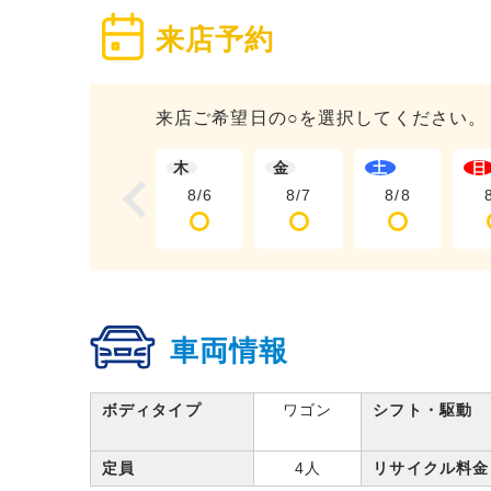
来店予約
来店ご希望日の○を選択してください。
木
金
土
日
8/6
8/7
8/8
車両情報
ボディタイプ
ワゴン
シフト・駆動
定員
4人
リサイクル料金