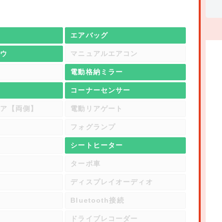
エアバッグ
ドウ
マニュアルエアコン
電動格納ミラー
置
コーナーセンサー
ドア【両側】
電動リアゲート
フォグランプ
シートヒーター
ル
ターボ車
ディスプレイオーディオ
オ
Bluetooth接続
ドライブレコーダー