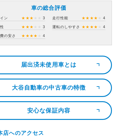
車の総合評価
ザイン
★
★
★
★
★
3
走行性能
★
★
★
★
★
4
住性
★
★
★
★
★
3
運転のしやすさ
★
★
★
★
★
4
持費の安さ
★
★
★
★
★
4
届出済未使用車とは
大谷自動車の中古車の特徴
安心な保証内容
本店へのアクセス