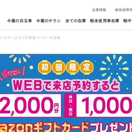
企業情報
総合採用
今週の目玉車
今週のチラシ
全ての在庫
軽未使用車在庫
軽中
ｰﾅｰｾﾝｻｰ･ふらつき警報･ｷｰﾌﾘｰ 中古車