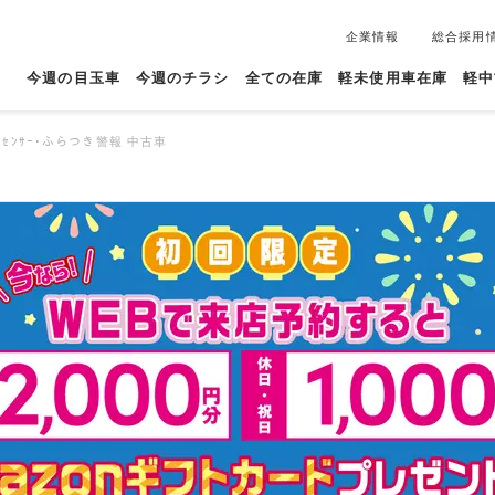
企業情報
総合採用
今週の目玉車
今週のチラシ
全ての在庫
軽未使用車在庫
軽中
ｰﾅｰｾﾝｻｰ･ふらつき警報 中古車