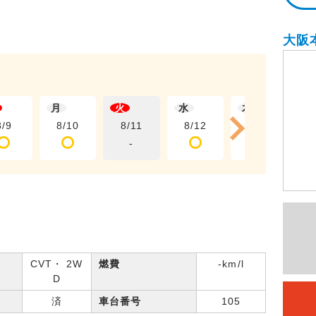
大阪
月
火
水
木
8/9
8/10
8/11
8/12
8/13
-
CVT・ 2W
燃費
-km/l
D
済
車台番号
105