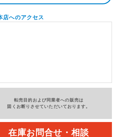
本店へのアクセス
金
土
日
月
火
8/14
8/15
8/16
8/17
8/18
-
転売目的および同業者への販売は
固くお断りさせていただいております。
在庫お問合せ・相談