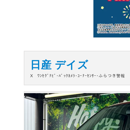
日産
デイズ
X ﾜﾝｾｸﾞﾅﾋﾞ･ﾊﾞｯｸｶﾒﾗ･ｺｰﾅｰｾﾝｻｰ･ふらつき警報