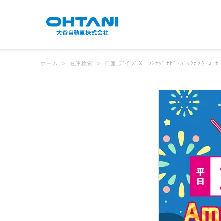
ホーム
在庫検索
日産 デイズ X ﾜﾝｾｸﾞﾅﾋﾞ･ﾊﾞｯｸｶﾒﾗ･ｺ