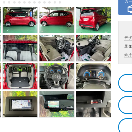
デ
居
維