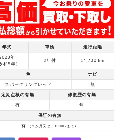
年式
車検
走行距離
2023年
2年付
14,700 km
令和5年）
色
ナビ
スパークリングレッド
無
定期点検の有無
修復歴の有無
有
無
保証の有無
有
（１か月又は、1000㎞まで）