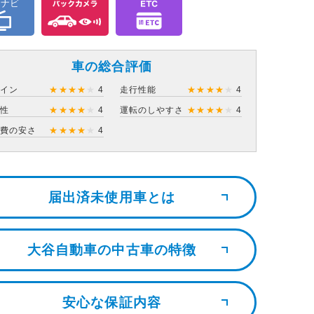
車の総合評価
ザイン
★
★
★
★
★
4
走行性能
★
★
★
★
★
4
住性
★
★
★
★
★
4
運転のしやすさ
★
★
★
★
★
4
持費の安さ
★
★
★
★
★
4
届出済未使用車とは
大谷自動車の中古車の特徴
安心な保証内容