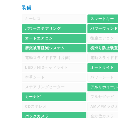
装備
キーレス
スマートキー
パワーステアリング
パワーウィン
オートエアコン
後席エアコン
衝突被害軽減システム
横滑り防止装
電動スライドドア【片側】
電動スライド
LED／HIDヘッドライト
オートライト
本革シート
パワーシート
ステアリングヒーター
アルミホイー
カーナビ
フルセグナビ
CDステレオ
AM／FMラジ
バックカメラ
全方位カメラ