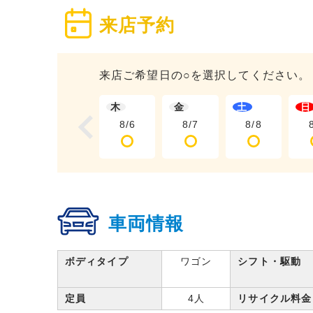
来店予約
来店ご希望日の○を選択してください。
木
金
土
日
8/6
8/7
8/8
車両情報
ボディタイプ
ワゴン
シフト・駆動
定員
4人
リサイクル料金