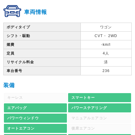
車両情報
ボディタイプ
ワゴン
シフト・駆動
CVT・ 2WD
燃費
-km/l
定員
4人
リサイクル料金
済
車台番号
236
装備
キーレス
スマートキー
エアバッグ
パワーステアリング
パワーウィンドウ
マニュアルエアコン
オートエアコン
後席エアコン