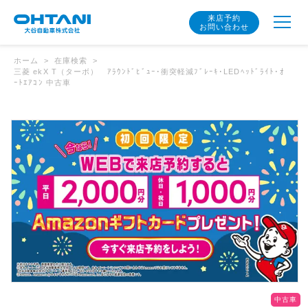
来店予約
お問い合わせ
ホーム
在庫検索
三菱 ekX T（ターボ） ｱﾗｳﾝﾄﾞﾋﾞｭｰ･衝突軽減ﾌﾞﾚｰｷ･LEDﾍｯﾄﾞﾗｲﾄ･ｵ
ｰﾄｴｱｺﾝ 中古車
中古車