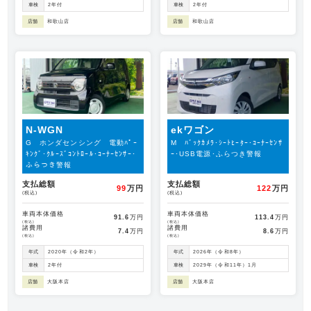
車検
2年付
車検
2年付
店舗
和歌山店
店舗
和歌山店
N-WGN
ekワゴン
G ホンダセンシング 電動ﾊﾟｰ
M ﾊﾞｯｸｶﾒﾗ･ｼｰﾄﾋｰﾀｰ･ｺｰﾅｰｾﾝｻ
ｷﾝｸﾞ･ｸﾙｰｽﾞｺﾝﾄﾛｰﾙ･ｺｰﾅｰｾﾝｻｰ･
ｰ･USB電源･ふらつき警報
ふらつき警報
支払総額
支払総額
99
万円
122
万円
(税込)
(税込)
車両本体価格
車両本体価格
91.6
万円
113.4
万円
(税込)
(税込)
諸費用
諸費用
7.4
万円
8.6
万円
(税込)
(税込)
年式
2020年（令和2年）
年式
2026年（令和8年）
車検
2年付
車検
2029年（令和11年）1月
店舗
大阪本店
店舗
大阪本店