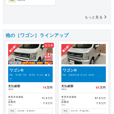
店舗
和歌山店
もっと見る
他の［ワゴン］ラインアップ
目玉車
ワゴンR
ワゴンR
FA ﾜﾝｾｸﾞﾅﾋﾞ･ETC･ｷｰﾚｽ･傘立
FA CDｽﾃﾚｵ･ｷｰﾚｽ･ｴｱｺﾝ
て
支払総額
支払総額
79
万円
65
万円
(税込)
(税込)
車両本体価格
車両本体価格
71.5
万円
57.5
万円
(税込)
(税込)
諸費用
諸費用
7.5
万円
7.5
万円
(税込)
(税込)
年式
2020年（令和2年）
年式
2017年（平成29年）