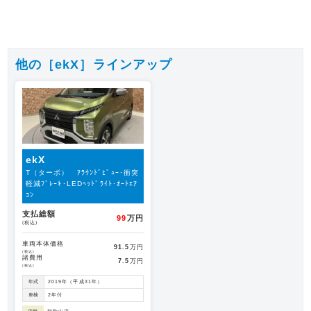
他の［ekX］ラインアップ
ekX
T（ターボ） ｱﾗｳﾝﾄﾞﾋﾞｭｰ･衝突
軽減ﾌﾞﾚｰｷ･LEDﾍｯﾄﾞﾗｲﾄ･ｵｰﾄｴｱ
ｺﾝ
支払総額
99
万円
(税込)
車両本体価格
91.5
万円
(税込)
諸費用
7.5
万円
(税込)
年式
2019年（平成31年）
車検
2年付