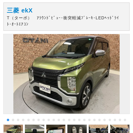
三菱
ekX
T（ターボ） ｱﾗｳﾝﾄﾞﾋﾞｭｰ･衝突軽減ﾌﾞﾚｰｷ･LEDﾍｯﾄﾞﾗｲ
ﾄ･ｵｰﾄｴｱｺﾝ