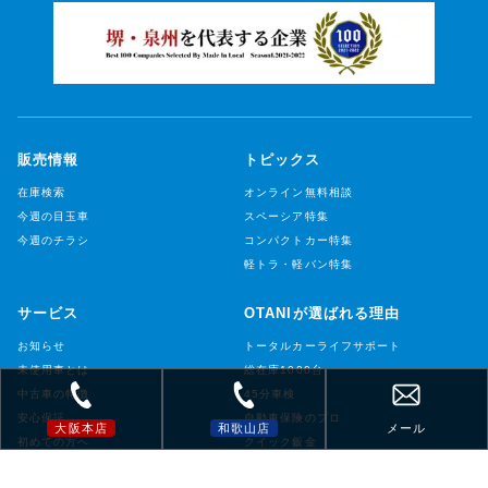
販売情報
トピックス
在庫検索
オンライン無料相談
今週の目玉車
スペーシア特集
今週のチラシ
コンパクトカー特集
軽トラ・軽バン特集
サービス
OTANIが選ばれる理由
お知らせ
トータルカーライフサポート
未使用車とは
総在庫1000台
中古車の特徴
45分車検
安心保証
自動車保険のプロ
大阪本店
和歌山店
メール
初めての方へ
クイック鈑金
ご利用したことのある方へ
女性や、外国人スタッフが活躍