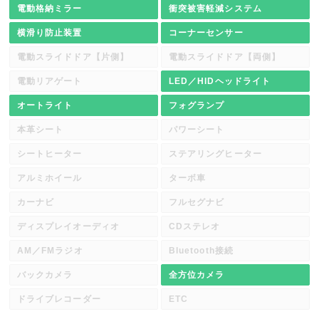
電動格納ミラー
衝突被害軽減システム
横滑り防止装置
コーナーセンサー
電動スライドドア【片側】
電動スライドドア【両側】
電動リアゲート
LED／HIDヘッドライト
オートライト
フォグランプ
本革シート
パワーシート
シートヒーター
ステアリングヒーター
アルミホイール
ターボ車
カーナビ
フルセグナビ
ディスプレイオーディオ
CDステレオ
AM／FMラジオ
Bluetooth接続
バックカメラ
全方位カメラ
ドライブレコーダー
ETC