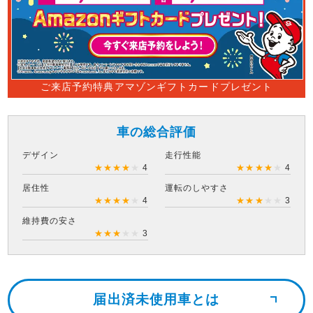
ご来店予約特典アマゾンギフトカードプレゼント
車の総合評価
デザイン
走行性能
★
★
★
★
★
4
★
★
★
★
★
4
居住性
運転のしやすさ
★
★
★
★
★
4
★
★
★
★
★
3
維持費の安さ
★
★
★
★
★
3
届出済未使用車とは