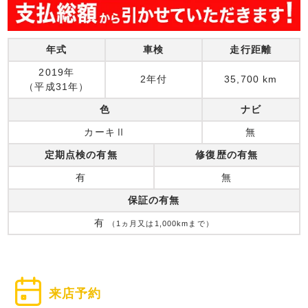
年式
車検
走行距離
2019年
2年付
35,700 km
（平成31年）
色
ナビ
カーキⅡ
無
定期点検の有無
修復歴の有無
有
無
保証の有無
有
（1ヵ月又は1,000kmまで）
来店予約