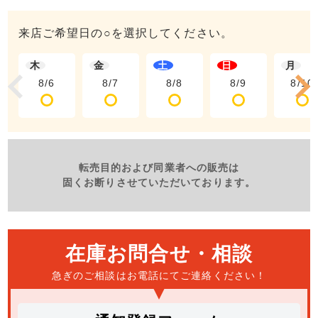
来店ご希望日の○を選択してください。
木
金
土
日
月
8/6
8/7
8/8
8/9
8/10
転売目的および同業者への販売は
固くお断りさせていただいております。
在庫お問合せ・相談
急ぎのご相談はお電話にて
ご連絡ください！