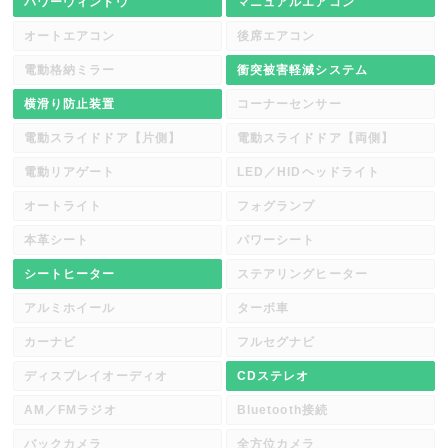
パワーウィンドウ
マニュアルエアコン
オートエアコン
後席エアコン
電動格納ミラー
衝突被害軽減システム
横滑り防止装置
コーナーセンサー
電動スライドドア【片側】
電動スライドドア【両側】
電動リアゲート
LED／HIDヘッドライト
オートライト
フォグランプ
本革シート
パワーシート
シートヒーター
ステアリングヒーター
アルミホイール
ターボ車
カーナビ
フルセグナビ
ディスプレイオーディオ
CDステレオ
AM／FMラジオ
Bluetooth接続
バックカメラ
全方位カメラ