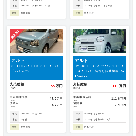
車検
2028年（令和10年）11月
車検
2028年（令和10年）6月
店舗
和歌山店
店舗
大阪本店
アルト
アルト
S CDｽﾃﾚｵ･ETC･ｼｰﾄﾋｰﾀｰ･ｱｲ
HYBRID S ﾊﾞｯｸｶﾒﾗ･ｼｰﾄﾋｰﾀ
ﾄﾞﾘﾝｸﾞｽﾄｯﾌﾟ
ｰ･ｺｰﾅｰｾﾝｻｰ･横滑り防止機能･ﾏﾆ
ｭｱﾙｴｱｺﾝ
支払総額
支払総額
55
万円
119
万円
(税込)
(税込)
車両本体価格
車両本体価格
47.5
万円
111.6
万円
(税込)
(税込)
諸費用
諸費用
7.5
万円
7.4
万円
(税込)
(税込)
年式
2018年（平成30年）
年式
2024年（令和6年）
車検
2年付
車検
2027年（令和9年）4月
店舗
和歌山店
店舗
大阪本店