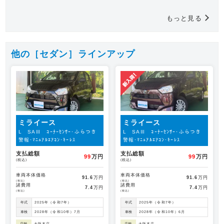
もっと見る
他の［セダン］ラインアップ
ミライース
ミライース
L SAⅢ ｺｰﾅｰｾﾝｻｰ･ふらつき
L SAⅢ ｺｰﾅｰｾﾝｻｰ･ふらつき
警報･ﾏﾆｭｱﾙｴｱｺﾝ･ｷｰﾚｽ
警報･ﾏﾆｭｱﾙｴｱｺﾝ･ｷｰﾚｽ
支払総額
支払総額
99
万円
99
万円
(税込)
(税込)
車両本体価格
車両本体価格
91.6
万円
91.6
万円
(税込)
(税込)
諸費用
諸費用
7.4
万円
7.4
万円
(税込)
(税込)
年式
2025年（令和7年）
年式
2025年（令和7年）
車検
2028年（令和10年）7月
車検
2028年（令和10年）6月
店舗
大阪本店
店舗
大阪本店