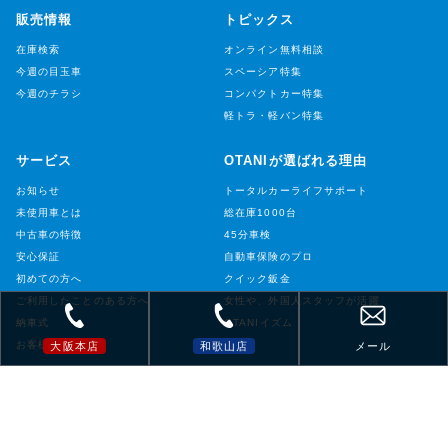
販売情報
トピックス
在庫検索
オンライン無料相談
今週の目玉車
スペーシア特集
今週のチラシ
コンパクトカー特集
軽トラ・軽バン特集
サービス
OTANIが選ばれる理由
お知らせ
トータルカーライフサポート
未使用車とは
総在庫1000台
中古車の特徴
45分車検
安心保証
自動車保険のプロ
初めての方へ
クイック鈑金
ご利用したことのある方へ
女性や、外国人スタッフが活躍
納車式
OTANIイズム
お客様の声
大阪本店
和歌山店
メール
店舗情報
店舗情報
大阪本店