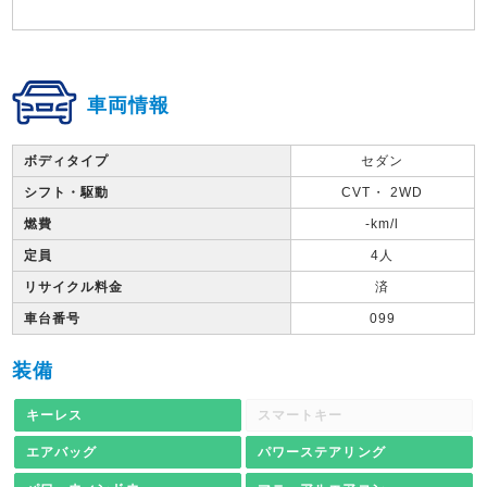
車両情報
ボディタイプ
セダン
シフト・駆動
CVT・ 2WD
燃費
-km/l
定員
4人
リサイクル料金
済
車台番号
099
装備
キーレス
スマートキー
エアバッグ
パワーステアリング