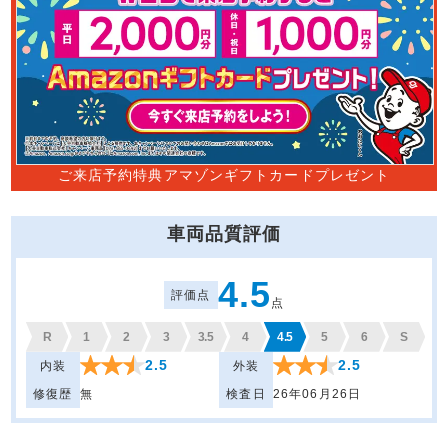
ご来店予約特典アマゾンギフトカードプレゼント
車両品質評価
4.5
評価点
点
R
1
2
3
3.5
4
4.5
5
6
S
2.5
2.5
内装
外装
修復歴
無
検査日
26年06月26日