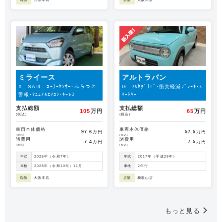
ミライース
アルトラパン
X SAⅢ ｺｰﾅｰｾﾝｻｰ･ふらつき
G ﾌﾙｾｸﾞﾅﾋﾞ･衝突軽減ﾌﾞﾚｰｷ･ｽ
警報･ﾏﾆｭｱﾙｴｱｺﾝ･ｷｰﾚｽ
ﾏｰﾄｷｰ
支払総額
支払総額
105
万円
65
万円
(税込)
(税込)
車両本体価格
車両本体価格
97.6
万円
57.5
万円
(税込)
(税込)
諸費用
諸費用
7.4
万円
7.5
万円
(税込)
(税込)
年式
2025年（令和7年）
年式
2017年（平成29年）
車検
2028年（令和10年）11月
車検
2年付
店舗
大阪本店
店舗
和歌山店
もっと見る