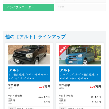
ドライブレコーダー
ETC
他の［アルト］ラインアップ
アルト
アルト
L 衝突軽減ﾌﾞﾚｰｷ･ｺｰﾅｰｾﾝｻｰ･ｱ
L ｱｲﾄﾞﾘﾝｸﾞｽﾄｯﾌﾟ･衝突軽減ﾌﾞﾚ
ｲﾄﾞﾘﾝｸﾞｽﾄｯﾌﾟ･ｷｰﾚｽ
ｰｷ･ｼｰﾄﾋｰﾀｰ･ｺｰﾅｰｾﾝｻｰ
支払総額
支払総額
109
万円
105
万円
(税込)
(税込)
車両本体価格
車両本体価格
101.5
万円
96.4
万円
(税込)
(税込)
諸費用
諸費用
7.5
万円
8.6
万円
(税込)
(税込)
年式
2025年（令和7年）
年式
2025年（令和7年）