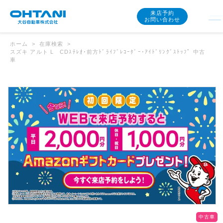
来店予約
お問い合わせ
ホーム
在庫検索
スズキ アルト L CDｽﾃﾚｵ･前方ﾄﾞﾗｲﾌﾞﾚｺｰﾀﾞｰ･ｱｲﾄﾞﾘﾝｸﾞｽﾄｯﾌﾟ 中古
車
中古車