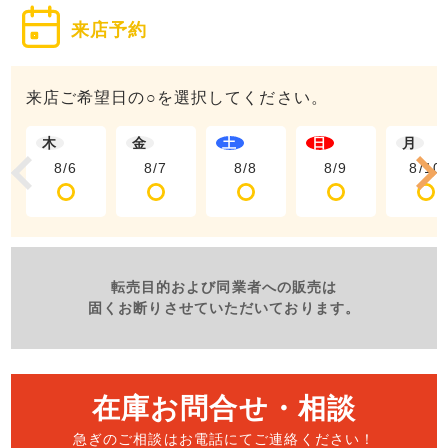
来店予約
来店ご希望日の○を選択してください。
木
金
土
日
月
8/6
8/7
8/8
8/9
8/10
転売目的および同業者への販売は
固くお断りさせていただいております。
在庫お問合せ・相談
急ぎのご相談はお電話にて
ご連絡ください！