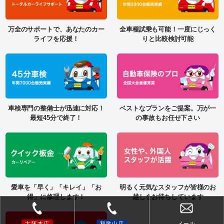
万全のサポートで、あなたのカー
全車種試乗も可能！一度にじっく
ライフを応援！
りと比較検討可能
車検専門の整備士が迅速に対応！
ベストなプランをご提案。万が一
最短45分で終了！
の事故もお任せ下さい
愛車を「早く」「キレイ」「お
明るく元気なスタッフが皆様のお
得」に修理します！
越しをお待ちしています
大阪本店
和歌山店
メール