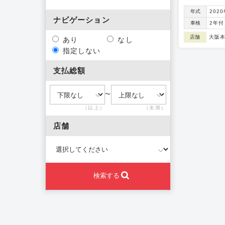
年式
202
ナビゲーション
車検
2年付
店舗
大阪
あり
なし
指定しない
支払総額
〜
（以上）
（未満）
店舗
検索する