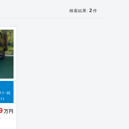
2
検索結果:
件
ﾒﾗ･純
ﾗｲﾄ
9
万円