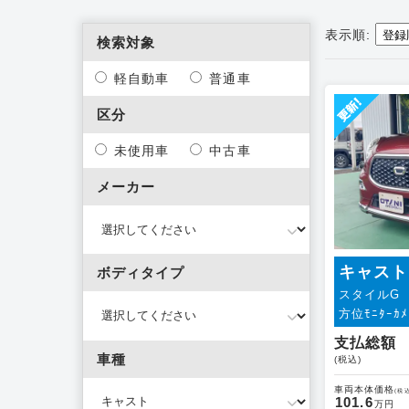
表示順:
検索対象
軽自動車
普通車
区分
未使用車
中古車
メーカー
キャスト
ボディタイプ
スタイルG V
方位ﾓﾆﾀｰｶﾒﾗ
支払総額
車種
(税込)
車両本体価格
(税込
101.6
万円