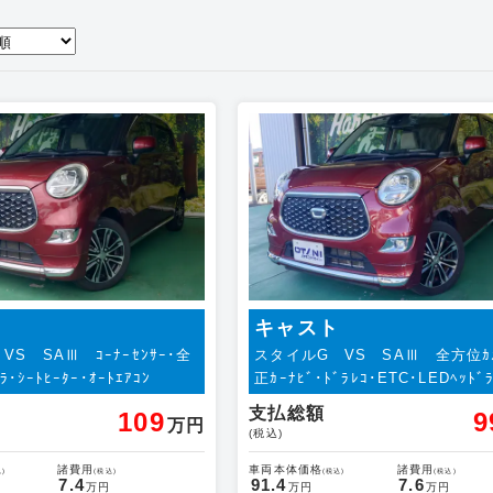
キャスト
S SAⅢ ｺｰﾅｰｾﾝｻｰ･全
スタイルG VS SAⅢ 全方位ｶ
･ｼｰﾄﾋｰﾀｰ･ｵｰﾄｴｱｺﾝ
正ｶｰﾅﾋﾞ･ﾄﾞﾗﾚｺ･ETC･LEDﾍｯﾄﾞ
支払総額
109
9
万円
(税込)
諸費用
車両本体価格
諸費用
)
(税込)
(税込)
(税込)
7.4
91.4
7.6
万円
万円
万円