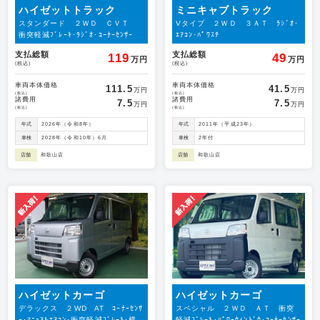
ハイゼットトラック
ミニキャブトラック
スタンダード ２ＷＤ ＣＶＴ
Vタイプ ２ＷＤ ３ＡＴ ﾗｼﾞｵ･
衝突軽減ﾌﾞﾚｰｷ･ﾗｼﾞｵ･ｺｰﾅｰｾﾝｻｰ
ｴｱｺﾝ･ﾊﾟﾜｽﾃ
支払総額
支払総額
119
49
万円
万円
(税込)
(税込)
車両本体価格
車両本体価格
111.5
41.5
万円
万円
(税込)
(税込)
諸費用
諸費用
7.5
7.5
万円
万円
(税込)
(税込)
年式
2026年（令和8年）
年式
2011年（平成23年）
車検
2028年（令和10年）6月
車検
2年付
店舗
和歌山店
店舗
和歌山店
ハイゼットカーゴ
ハイゼットカーゴ
デラックス ２WD AT ｺｰﾅｰｾﾝｻ
スペシャル ２ＷＤ ＡＴ 衝突
ｰ･ﾏﾆｭｱﾙｴｱｺﾝ･衝突軽減ﾌﾞﾚｰｷ･横
軽減ﾌﾞﾚｰｷ･ﾊﾟﾜｰｳｨﾝﾄﾞｳ･ｺｰﾅｰｾﾝｻｰ