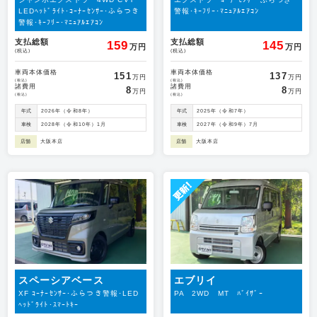
LEDﾍｯﾄﾞﾗｲﾄ･ｺｰﾅｰｾﾝｻｰ･ふらつき
警報･ｷｰﾌﾘｰ･ﾏﾆｭｱﾙｴｱｺﾝ
警報･ｷｰﾌﾘｰ･ﾏﾆｭｱﾙｴｱｺﾝ
支払総額
支払総額
159
145
万円
万円
(税込)
(税込)
車両本体価格
車両本体価格
151
137
万円
万円
(税込)
(税込)
諸費用
諸費用
8
8
万円
万円
(税込)
(税込)
年式
2026年（令和8年）
年式
2025年（令和7年）
車検
2028年（令和10年）1月
車検
2027年（令和9年）7月
店舗
大阪本店
店舗
大阪本店
スペーシアベース
エブリイ
XF ｺｰﾅｰｾﾝｻｰ･ふらつき警報･LED
PA 2WD MT ﾊﾞｲｻﾞｰ
ﾍｯﾄﾞﾗｲﾄ･ｽﾏｰﾄｷｰ