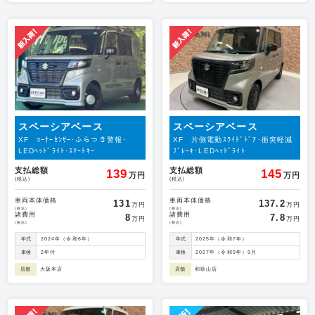
スペーシアベース
スペーシアベース
XF ｺｰﾅｰｾﾝｻｰ･ふらつき警報･
XF 片側電動ｽﾗｲﾄﾞﾄﾞｱ･衝突軽減
LEDﾍｯﾄﾞﾗｲﾄ･ｽﾏｰﾄｷｰ
ﾌﾞﾚｰｷ･LEDﾍｯﾄﾞﾗｲﾄ
支払総額
支払総額
139
145
万円
万円
(税込)
(税込)
車両本体価格
車両本体価格
131
137.2
万円
万円
(税込)
(税込)
諸費用
諸費用
8
7.8
万円
万円
(税込)
(税込)
年式
2024年（令和6年）
年式
2025年（令和7年）
車検
2年付
車検
2027年（令和9年）9月
店舗
大阪本店
店舗
和歌山店