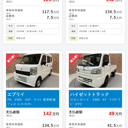
万円
万円
(税込)
(税込)
車両本体価格
車両本体価格
117.5
134.5
万円
万円
(税込)
(税込)
諸費用
諸費用
7.5
7.5
万円
万円
(税込)
(税込)
年式
2026年（令和8年）
年式
2026年（令和8年）
車検
2028年（令和10年）6月
車検
2028年（令和10年）5月
店舗
和歌山店
店舗
和歌山店
エブリイ
ハイゼットトラック
PA 2WD 4AT ｷｰﾚｽ･衝突軽減
スタンダード 2WD AT ﾜﾝｾｸﾞﾅ
ﾌﾞﾚｰｷ･ｺｰﾅｰｾﾝｻｰ
ﾋﾞ･ETC
支払総額
支払総額
142
49
万円
万円
(税込)
(税込)
車両本体価格
車両本体価格
134.5
41.5
万円
万円
(税込)
(税込)