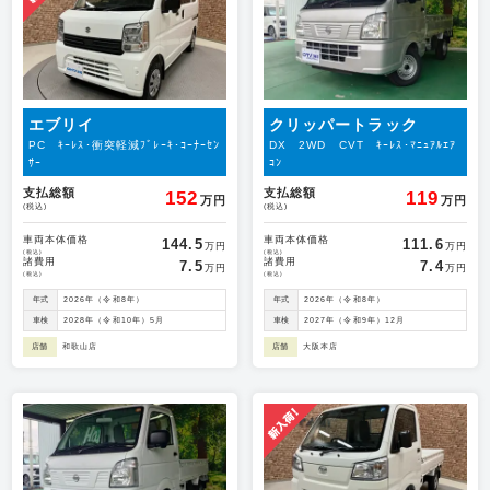
エブリイ
クリッパートラック
PC ｷｰﾚｽ･衝突軽減ﾌﾞﾚｰｷ･ｺｰﾅｰｾﾝ
DX 2WD CVT ｷｰﾚｽ･ﾏﾆｭｱﾙｴｱ
ｻｰ
ｺﾝ
支払総額
支払総額
152
119
万円
万円
(税込)
(税込)
車両本体価格
車両本体価格
144.5
111.6
万円
万円
(税込)
(税込)
諸費用
諸費用
7.5
7.4
万円
万円
(税込)
(税込)
年式
2026年（令和8年）
年式
2026年（令和8年）
車検
2028年（令和10年）5月
車検
2027年（令和9年）12月
店舗
和歌山店
店舗
大阪本店