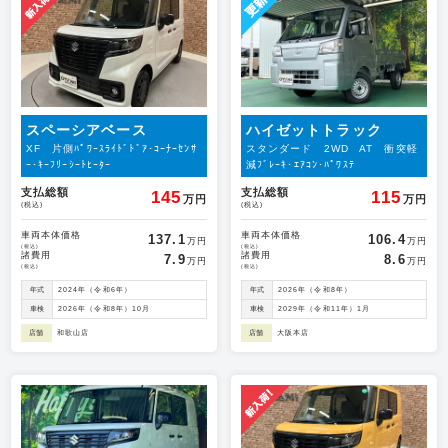
スペーシアベース
ハイゼットトラック
XF 片側ﾊﾟﾜｰｽﾗｲﾄﾞﾄﾞｱ･ｺｰﾅｰｾﾝｻ
スタンダード 2WD AT 衝突軽
ｰ･ｷｰﾌﾘｰｼｰﾄﾋｰﾀｰ
減ﾌﾞﾚｰｷ･ｴｱｺﾝ･ﾊﾟﾜｽﾃ
支払総額
支払総額
145
115
万円
万円
(税込)
(税込)
車両本体価格
車両本体価格
137.1
106.4
万円
万円
(税込)
(税込)
諸費用
諸費用
7.9
8.6
万円
万円
(税込)
(税込)
年式
2024年（令和6年）
年式
2026年（令和8年）
車検
2026年（令和8年）10月
車検
2029年（令和11年）1月
店舗
和歌山店
店舗
大阪本店