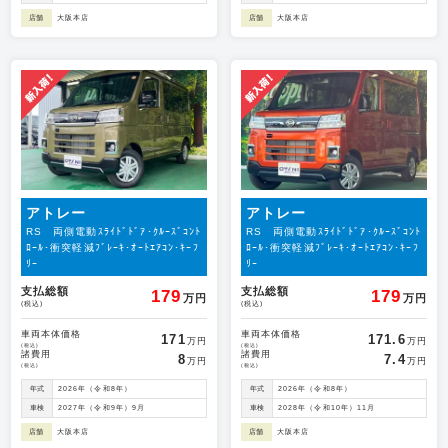
店舗
大阪本店
店舗
大阪本店
アトレー
アトレー
RS 両側電動ｽﾗｲﾄﾞﾄﾞｱ･ｸﾙｰｽﾞｺﾝﾄ
RS 両側電動ｽﾗｲﾄﾞﾄﾞｱ･ｸﾙｰｽﾞｺﾝﾄ
ﾛｰﾙ･衝突軽減ﾌﾞﾚｰｷ･ｵｰﾄｴｱｺﾝ･ｷｰﾌ
ﾛｰﾙ･衝突軽減ﾌﾞﾚｰｷ･ｵｰﾄｴｱｺﾝ･ｷｰﾌ
ﾘｰ
ﾘｰ
支払総額
支払総額
179
179
万円
万円
(税込)
(税込)
車両本体価格
車両本体価格
171
171.6
万円
万円
(税込)
(税込)
諸費用
諸費用
8
7.4
万円
万円
(税込)
(税込)
年式
2026年（令和8年）
年式
2026年（令和8年）
車検
2027年（令和9年）9月
車検
2028年（令和10年）11月
店舗
大阪本店
店舗
大阪本店