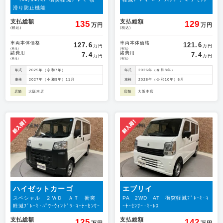
滑り防止機能
支払総額
支払総額
135
129
万円
万円
(税込)
(税込)
車両本体価格
車両本体価格
127.6
121.6
万円
万円
(税込)
(税込)
諸費用
諸費用
7.4
7.4
万円
万円
(税込)
(税込)
年式
2025年（令和7年）
年式
2026年（令和8年）
車検
2027年（令和9年）11月
車検
2028年（令和10年）6月
店舗
大阪本店
店舗
大阪本店
ハイゼットカーゴ
エブリイ
スペシャル ２ＷＤ ＡＴ 衝突
PA 2WD AT 衝突軽減ﾌﾞﾚｰｷ･ｺ
軽減ﾌﾞﾚｰｷ･ﾊﾟﾜｰｳｨﾝﾄﾞｳ･ｺｰﾅｰｾﾝｻｰ
ｰﾅｰｾﾝｻｰ･ｷｰﾚｽ
支払総額
支払総額
125
142