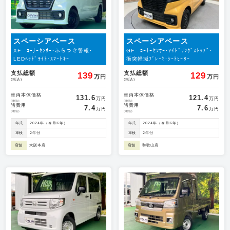
スペーシアベース
スペーシアベース
XF ｺｰﾅｰｾﾝｻｰ･ふらつき警報･
GF ｺｰﾅｰｾﾝｻｰ･ｱｲﾄﾞﾘﾝｸﾞｽﾄｯﾌﾟ･
LEDﾍｯﾄﾞﾗｲﾄ･ｽﾏｰﾄｷｰ
衝突軽減ﾌﾞﾚｰｷ･ｼｰﾄﾋｰﾀｰ
支払総額
支払総額
139
129
万円
万円
(税込)
(税込)
車両本体価格
車両本体価格
131.6
121.4
万円
万円
(税込)
(税込)
諸費用
諸費用
7.4
7.6
万円
万円
(税込)
(税込)
年式
2024年（令和6年）
年式
2024年（令和6年）
車検
2年付
車検
2年付
店舗
大阪本店
店舗
和歌山店