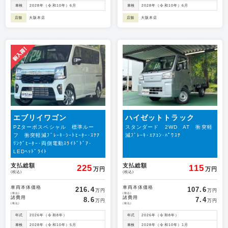
車検
2028年（令和10年）6月
車検
2028年（令和10年）6月
店舗
大阪本店
店舗
大阪本店
エブリイワゴン
ハイゼットトラック
PZターボスペシャル 標準ルー
スタンダード 2WD AT 衝突軽
フ 衝突軽減ﾌﾞﾚｰｷ･ｼｰﾄﾋｰﾀｰ･ｽﾃｱ
減ﾌﾞﾚｰｷ･ｴｱｺﾝ･ﾊﾟﾜｽﾃ
ﾘﾝｸﾞﾋｰﾀｰ･両側電動ｽﾗｲﾄﾞﾄﾞｱ･
LEDﾍｯﾄﾞﾗｲﾄ
支払総額
支払総額
225
115
万円
万円
(税込)
(税込)
車両本体価格
車両本体価格
216.4
107.6
万円
万円
(税込)
(税込)
諸費用
諸費用
8.6
7.4
万円
万円
(税込)
(税込)
年式
2026年（令和8年）
年式
2026年（令和8年）
車検
2028年（令和10年）5月
車検
2028年（令和10年）1月