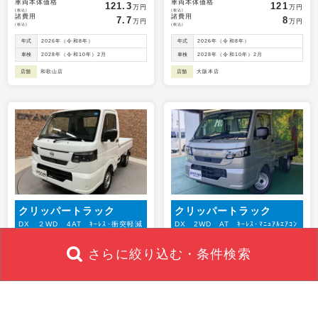
車両本体価格
車両本体価格
121.3
121
万円
万円
(税込)
(税込)
諸費用
諸費用
7.7
8
万円
万円
(税込)
(税込)
年式
2026年（令和8年）
年式
2026年（令和8年）
車検
2028年（令和10年）2月
車検
2028年（令和10年）2月
店舗
和歌山店
店舗
大阪本店
クリッパートラック
クリッパートラック
DX ２WD 4AT ｷｰﾚｽ･衝突軽減
DX 2WD AT ｷｰﾚｽ･ﾏﾆｭｱﾙｴｱｺﾝ
ﾌﾞﾚｰｷ･ｴｱｺﾝ･ﾊﾟﾜｰｳｨﾝﾄﾞｳ
さらに絞り込む・条件検索
支払総額
支払総額
129
129
万円
万円
(税込)
(税込)
車両本体価格
車両本体価格
121.3
121
万円
万円
(税込)
(税込)
諸費用
諸費用
7.7
8
万円
万円
(税込)
(税込)