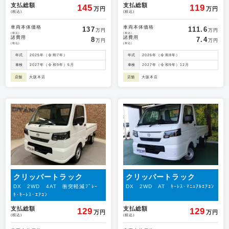
支払総額
支払総額
145
119
万円
万円
(税込)
(税込)
車両本体価格
車両本体価格
137
111.6
万円
万円
(税込)
(税込)
諸費用
諸費用
8
7.4
万円
万円
(税込)
(税込)
年式
2025年（令和7年）
年式
2026年（令和8年）
車検
2027年（令和9年）5月
車検
2027年（令和9年）12月
店舗
大阪本店
店舗
大阪本店
クリッパートラック
クリッパートラック
DX 2WD 4AT 衝突軽減ﾌﾞﾚｰ
DX 2WD AT ｷｰﾚｽ･ﾏﾆｭｱﾙｴｱｺﾝ
ｷ･ｷｰﾚｽ･ｴｱｺﾝ
支払総額
支払総額
129
129
万円
万円
(税込)
(税込)