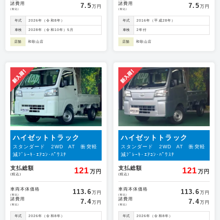
諸費用
諸費用
7.5
7.5
万円
万円
(税込)
(税込)
年式
2026年（令和8年）
年式
2016年（平成28年）
車検
2028年（令和10年）5月
車検
2年付
店舗
和歌山店
店舗
和歌山店
ハイゼットトラック
ハイゼットトラック
スタンダード 2WD AT 衝突軽
スタンダード 2WD AT 衝突軽
減ﾌﾞﾚｰｷ･ｴｱｺﾝ･ﾊﾟﾜｽﾃ
減ﾌﾞﾚｰｷ･ｴｱｺﾝ･ﾊﾟﾜｽﾃ
支払総額
支払総額
121
121
万円
万円
(税込)
(税込)
車両本体価格
車両本体価格
113.6
113.6
万円
万円
(税込)
(税込)
諸費用
諸費用
7.4
7.4
万円
万円
(税込)
(税込)
年式
2026年（令和8年）
年式
2026年（令和8年）