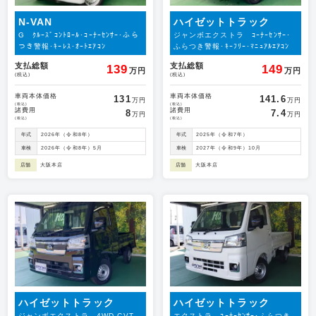
N-VAN
ハイゼットトラック
G ｸﾙｰｽﾞｺﾝﾄﾛｰﾙ･ｺｰﾅｰｾﾝｻｰ･ふら
ジャンボエクストラ ｺｰﾅｰｾﾝｻｰ･
つき警報･ｷｰﾚｽ･ｵｰﾄｴｱｺﾝ
ふらつき警報･ｷｰﾌﾘｰ･ﾏﾆｭｱﾙｴｱｺﾝ
支払総額
支払総額
139
149
万円
万円
(税込)
(税込)
車両本体価格
車両本体価格
131
141.6
万円
万円
(税込)
(税込)
諸費用
諸費用
8
7.4
万円
万円
(税込)
(税込)
年式
2026年（令和8年）
年式
2025年（令和7年）
車検
2026年（令和8年）5月
車検
2027年（令和9年）10月
店舗
大阪本店
店舗
大阪本店
ハイゼットトラック
ハイゼットトラック
ジャンボエクストラ 4WD CVT
エクストラ ｺｰﾅｰｾﾝｻｰ･ふらつき