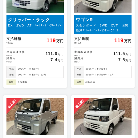
クリッパートラック
ワゴンR
DX 2WD AT ｷｰﾚｽ･ﾏﾆｭｱﾙｴｱｺﾝ
スタンダード 2WD CVT 衝突
軽減ﾌﾞﾚｰｷ･ｺｰﾅｰｾﾝｻｰ･ﾗｼﾞｵ
支払総額
支払総額
119
119
万円
万円
(税込)
(税込)
車両本体価格
車両本体価格
111.6
111.5
万円
万円
(税込)
(税込)
諸費用
諸費用
7.4
7.5
万円
万円
(税込)
(税込)
年式
2026年（令和8年）
年式
2026年（令和8年）
車検
2027年（令和9年）12月
車検
2028年（令和10年）6月
店舗
大阪本店
店舗
和歌山店