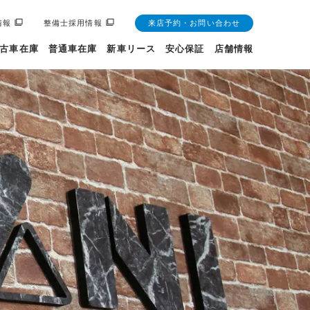
情報
整備士採用情報
来店予約・お問い合わせ
古車在庫
普通車在庫
新車リース
安心保証
店舗情報