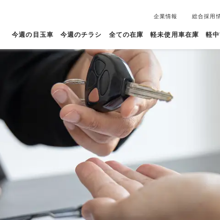
企業情報
総合採用
今週の目玉車
今週のチラシ
全ての在庫
軽未使用車在庫
軽中